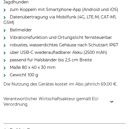
Jagdhunden
zum Koppeln mit Smartphone-App (Android und iOS)
Datenübertragung via Mobilfunk (4G, LTE-M, CAT-M1,
GSM)
Bellmelder
Vibrationsfunktion und Ortungslicht fernsteuerbar
robustes, wasserdichtes Gehäuse nach Schutzart IP67
über USB-C wiederaufladbarer Akku (2500 mAh)
passend für Halsbänder bis 2,5 cm Breite
Maße 80 x 40 x 30 mm
Gewicht 100 g
Die Nutzung des Gerätes kostet im Abo jährlich 69,00 €.
Verantwortlicher Wirtschaftsakteur gemäß EU-
Verordnung
MiniFinder AB, Reveljgränd 5, 35236 Växjö, Sweden,
www.minifinder.com