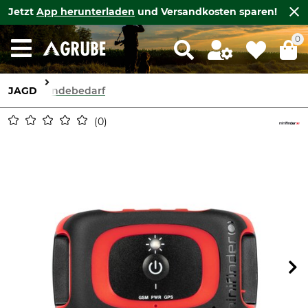
Jetzt
App herunterladen
und Versandkosten sparen!
0
JAGD
Hundebedarf
0