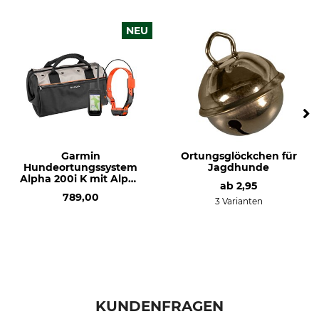
NEU
Garmin
Ortungsglöckchen für
Hundeortungssystem
Jagdhunde
Alpha 200i K mit Alpha
ab
2,95
T 20 K
789,00
3 Varianten
KUNDENFRAGEN