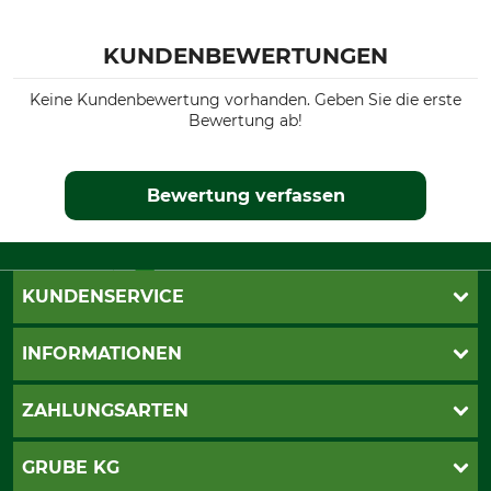
KUNDENBEWERTUNGEN
Keine Kundenbewertung vorhanden. Geben Sie die erste
Bewertung ab!
Bewertung verfassen
KUNDENSERVICE
Live-Shopping
INFORMATIONEN
Katalogbestellung
Newsletter-Anmeldung
AGB
ZAHLUNGSARTEN
Kontakt
Impressum
Gewährleistung/Kostenvoranschlag
Datenschutz
PayPal
GRUBE KG
Seilwindenprüfung
Barrierefreiheit
Kreditkarte