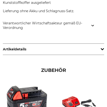
Kunststoffkoffer ausgeliefert
Lieferung ohne Akku und Schlagnuss-Satz.
Verantwortlicher Wirtschaftsakteur gemäß EU-
Verordnung
Forstreich GmbH, Schwarzwaldstr. 314, 79110 Freiburg,
Germany, www.forstreich.de
Artikeldetails
Marke
Produkttyp
Milwaukee
Akku-Schlagschrauber
ZUBEHÖR
Modellbezeichnung
Drehmoment
M18 ONEFHIWF34-0X
1627 Nm
Länge
Gewicht
21,3 cm
3,15 kg