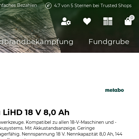
infaches Bezahlen
4.7 von 5 Sternen bei Trusted Shops
0
dbrandbekämpfung
Fundgrube
LiHD 18 V 8,0 Ah
owerkzeuge. Kompatibel zu allen 18-V-Maschinen und -
kusystems. Mit Akkustandsanzeige. Geringe
agerfähig. Nennspannung 18 V. Nennkapazität 8,0 Ah, 144