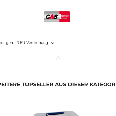
kteur gemäß EU-Verordnung
o-Allee 1, 72622 Nürtingen, Germany, www.metabo.de
EITERE TOPSELLER AUS DIESER KATEGOR