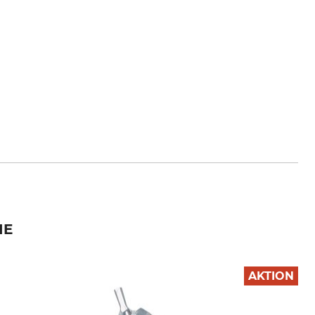
IE
AKTION