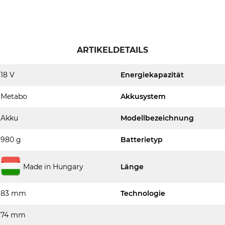
ARTIKELDETAILS
18 V
Energiekapazität
Metabo
Akkusystem
Akku
Modellbezeichnung
980 g
Batterietyp
Made in Hungary
Länge
83 mm
Technologie
74 mm