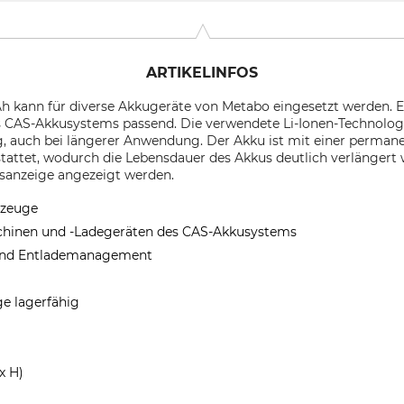
ARTIKELINFOS
h kann für diverse Akkugeräte von Metabo eingesetzt werden. Er 
 CAS-Akkusystems passend. Die verwendete Li-Ionen-Technologie
, auch bei längerer Anwendung. Der Akku ist mit einer permane
attet, wodurch die Lebensdauer des Akkus deutlich verlängert 
tsanzeige angezeigt werden.
kzeuge
schinen und -Ladegeräten des CAS-Akkusystems
 und Entlademanagement
ge lagerfähig
h
x H)