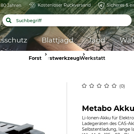
Kostenloser Rückversand
Sicheres & e
t 80 Jahren
tsschutz
Blattjagd
Jagd
Wal
Forst
Forstwerkzeug
Werkstatt
0
Metabo Akku 
Li-Ionen-Akku für Elektr
Ladegeräten des CAS-Ak
Selbstentladung, lange l