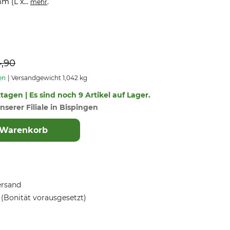
m (L x...
.
mehr
4,90
en
Versandgewicht 1,042 kg
ktagen | Es sind noch 9 Artikel auf Lager.
nserer Filiale in Bispingen
 Warenkorb
ersand
(Bonität vorausgesetzt)