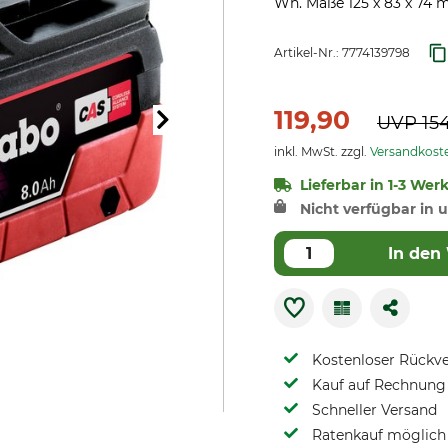
Wh. Maße 125 x 83 x 74 m
Artikel-Nr.:
7774139798
119,90
UVP
15
inkl. MwSt. zzgl.
Versandkost
Lieferbar in 1-3 Wer
Nicht verfügbar in u
In den
Kostenloser Rückv
Kauf auf Rechnung 
Schneller Versand
Ratenkauf möglich