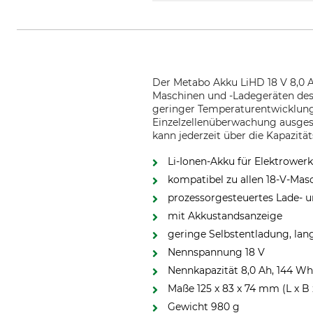
Der Metabo Akku LiHD 18 V 8,0 A
Maschinen und -Ladegeräten des
geringer Temperaturentwicklung
Einzelzellenüberwachung ausgest
kann jederzeit über die Kapazitä
Li-Ionen-Akku für Elektrower
kompatibel zu allen 18-V-Ma
prozessorgesteuertes Lade-
mit Akkustandsanzeige
geringe Selbstentladung, lan
Nennspannung 18 V
Nennkapazität 8,0 Ah, 144 W
Maße 125 x 83 x 74 mm (L x B 
Gewicht 980 g