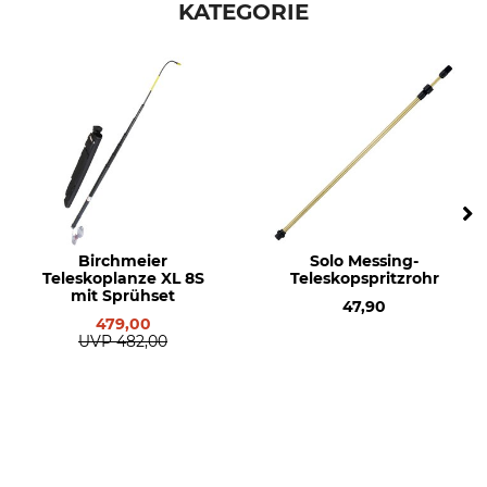
KATEGORIE
Birchmeier
Solo Messing-
Teleskoplanze XL 8S
Teleskopspritzrohr
mit Sprühset
47,90
479,00
UVP
482,00