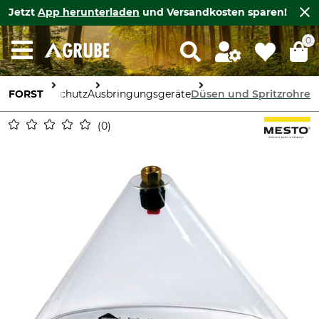
Jetzt
App herunterladen
und Versandkosten sparen!
0
FORST
Forstschutz
Ausbringungsgeräte
Düsen und Spritzrohre
0