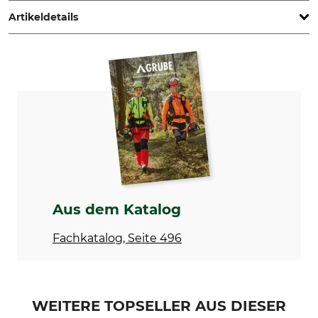
www.mesto.de
Artikeldetails
Marke
Produkttyp
Mesto
Spritzschirm
Aus dem Katalog
Fachkatalog, Seite 496
WEITERE TOPSELLER AUS DIESER