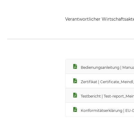
Verantwortlicher Wirtschaftsa
Lukas Meindl GmbH & Co. KG, Lu
Bedienungsanleitung | Manua
Zertifikat | Certificate_Mein
Testbericht | Test-report_M
Konformitätserklärung | EU-