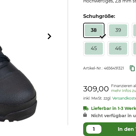
Hochwertiges, 2,8 mm st
Schuhgröße:
38
39
45
46
Artikel-Nr.:
4656491321
Finanzieren a
309,00
mehr Infos z
inkl. MwSt. zzgl.
Versandkost
Lieferbar in 1-3 Wer
Nicht verfügbar in u
In den