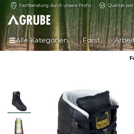
Fachberatung durch unsere Profis
Qualität sei
Alle Kategorien
Forst
Arbei
F