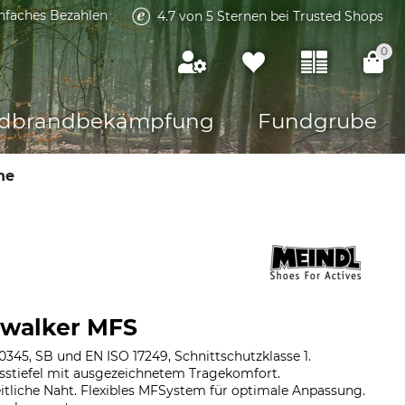
infaches Bezahlen
4.7 von 5 Sternen bei Trusted Shops
0
dbrandbekämpfung
Fundgrube
he
walker MFS
345, SB und EN ISO 17249, Schnittschutzklasse 1.
tsstiefel mit ausgezeichnetem Tragekomfort.
itliche Naht. Flexibles MFSystem für optimale Anpassung.