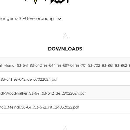
kteur gemäß EU-Verordnung
kas Meindl Str. 5–9, 83417 Kirchanschöring, Germany, www.mein
DOWNLOADS
l_Meindl_93-641_93-642_93-644_93-697-01_93-701_93-702_83-861_83-862_8
dl_93-641_93-642_de_07022024.pdf
eindl-Woodwalker_93-641_93-642_de_29022024.pdf
DoC_Meindl_93-641_93-642_intl_24032022.pdf