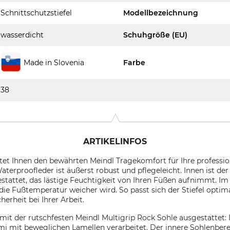
Schnittschutzstiefel
Modellbezeichnung
wasserdicht
Schuhgröße (EU)
Made in Slovenia
Farbe
38
ARTIKELINFOS
t Ihnen den bewährten Meindl Tragekomfort für Ihre profession
erproofleder ist äußerst robust und pflegeleicht. Innen ist der
attet, das lästige Feuchtigkeit von Ihren Füßen aufnimmt. Im S
ie Fußtemperatur weicher wird. So passt sich der Stiefel optima
erheit bei Ihrer Arbeit.
it der rutschfesten Meindl Multigrip Rock Sohle ausgestattet: 
mi mit beweglichen Lamellen verarbeitet. Der innere Sohlenbere