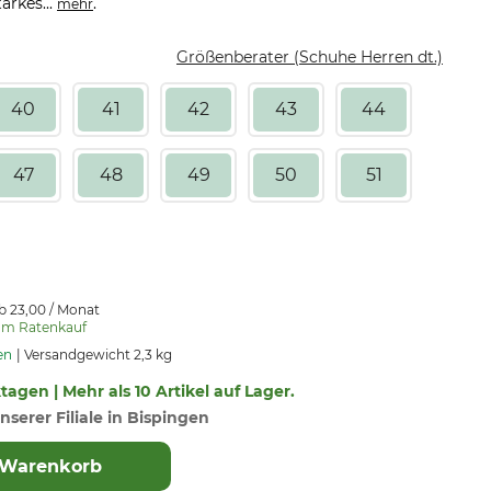
arkes...
.
mehr
Größenberater (Schuhe Herren dt.)
40
41
42
43
44
47
48
49
50
51
b 23,00 / Monat
um Ratenkauf
en
Versandgewicht 2,3 kg
ktagen | Mehr als 10 Artikel auf Lager.
nserer Filiale in Bispingen
 Warenkorb