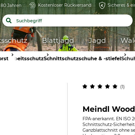
Kostenloser Rückversand
Sicheres & e
t 80 Jahren
tsschutz
Blattjagd
Jagd
Wal
orst
Arbeitsschutz
Schnittschutzschuhe & -stiefel
Schu
1
Meindl Wood
FPA-anerkannt. EN ISO 20
Schnittschutz-Sicherhei
Ganzblattschnitt ohne se