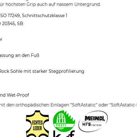
 für höchsten Grip auch auf nassem Untergrund.
ISO 17249, Schnittschutzklasse 1
O 20345, SB
er
assung an den Fuß
Rock Sohle mit starker Stegprofilierung
und Wet-Proof
it den orthopädischen Einlagen "SoftAstatic" oder "SoftAstat