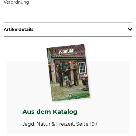
Verordnung
Lukas Meindl GmbH & Co. KG, Lukas Meindl Str. 5–9, 83417
Kirchanschöring, Germany, www.meindl.de
Artikeldetails
Marke
Produkttyp
Meindl
Freizeitschuhe
Modellbezeichnung
Anlass
Ontario GTX
Freizeit
Eigenschaften
Für
Gore-Tex-Futter
Herren
Jahreszeit
Wasserdichtigkeit
Frühling
wasserdicht
Aus dem Katalog
Herbst
Sommer
Jagd, Natur & Freizeit, Seite 197
Schuhgröße (EU)
Farbe