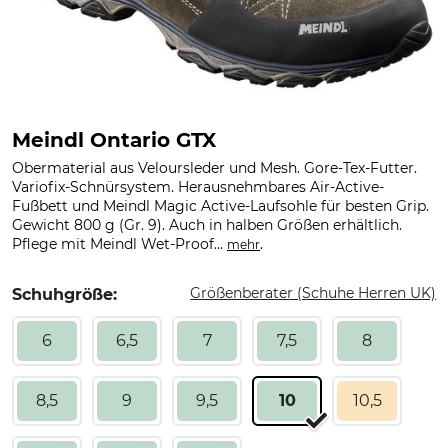
Meindl Ontario GTX
Obermaterial aus Veloursleder und Mesh. Gore-Tex-Futter.
Variofix-Schnürsystem. Herausnehmbares Air-Active-
Fußbett und Meindl Magic Active-Laufsohle für besten Grip.
Gewicht 800 g (Gr. 9). Auch in halben Größen erhältlich.
Pflege mit Meindl Wet-Proof...
.
mehr
Größenberater (Schuhe Herren UK)
Schuhgröße:
6
6,5
7
7,5
8
8,5
9
9,5
10
10,5