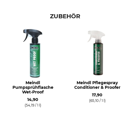
45
loden-schwarz
44
ZUBEHÖR
Schuhgröße
10
Meindl
Meindl Pflegespray
Pumpsprühflasche
Conditioner & Proofer
Wet-Proof
17,90
14,90
(65,10 / 1 l)
(54,19 / 1 l)