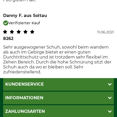
Danny F.
aus Soltau
Verifizierter Kauf
11.06.2021
8262
Sehr ausgewogener Schuh, sowohl beim wandern
als auch im Gebirge bietet er einen guten
Durchtrittschutz und ist trotzdem sehr flexibel im
Zehen Bereich. Durch die hohe Schnürung sitzt der
Schuh auch da wo er bleiben soll. Sehr
zufriedenstellend.
KUNDENSERVICE
Live-Shopping
INFORMATIONEN
Katalogbestellung
Newsletter-Anmeldung
AGB
ZAHLUNGSARTEN
Kontakt
Impressum