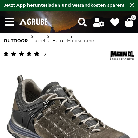
Jetzt
App herunterladen
und Versandkosten sparen!
0
OUTDOOR
Schuhe
Für Herren
Halbschuhe
2