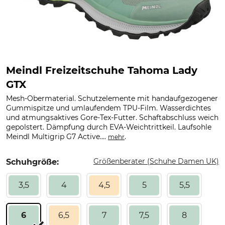
Meindl Freizeitschuhe Tahoma Lady
GTX
Mesh-Obermaterial. Schutzelemente mit handaufgezogener
Gummispitze und umlaufendem TPU-Film. Wasserdichtes
und atmungsaktives Gore-Tex-Futter. Schaftabschluss weich
gepolstert. Dämpfung durch EVA-Weichtrittkeil. Laufsohle
Meindl Multigrip G7 Active....
.
mehr
Größenberater (Schuhe Damen UK)
Schuhgröße:
3,5
4
4,5
5
5,5
6
6,5
7
7,5
8