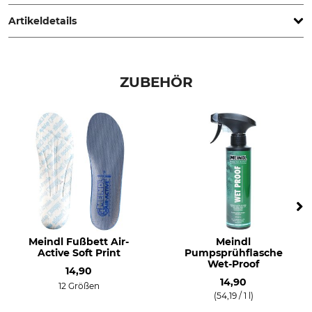
Kirchanschöring, Germany, www.meindl.de
Artikeldetails
Marke
Produkttyp
Meindl
Freizeitschuhe
ZUBEHÖR
Modellbezeichnung
Anlass
Tahoma Lady GTX
Wanderung
Freizeit
Eigenschaften
Für
Gore-Tex-Futter
Damen
herausnehmbare
Einlegesohle
Jahreszeit
Wasserdichtigkeit
Meindl Fußbett Air-
Meindl
Frühling
wasserdicht
Active Soft Print
Pumpsprühflasche
Sommer
Wet-Proof
14,90
14,90
12 Größen
Schuhgröße (EU)
Farbe
(54,19 / 1 l)
39
linde-gelb