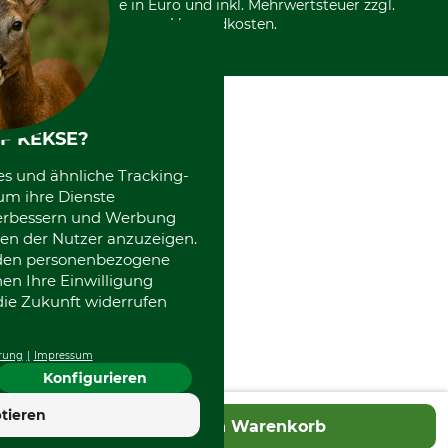
Alle Preise in Euro und inkl. Mehrwertsteuer zzgl.
Datenschutz Print
International
Versandkosten.
Kooperationen
F KEKSE?
es und ähnliche Tracking-
um ihre Dienste
 verbessern und Werbung
en der Nutzer anzuzeigen.
erden personenbezogene
nen Ihre Einwilligung
die Zukunft widerrufen
rung
Impressum
Konfigurieren
tieren
In den Warenkorb