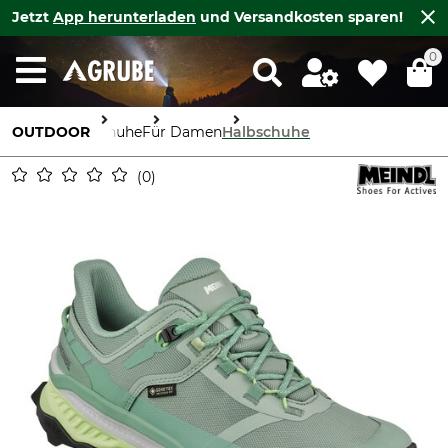
Jetzt
App herunterladen
und Versandkosten sparen!
0
OUTDOOR
Schuhe
Für Damen
Halbschuhe
0