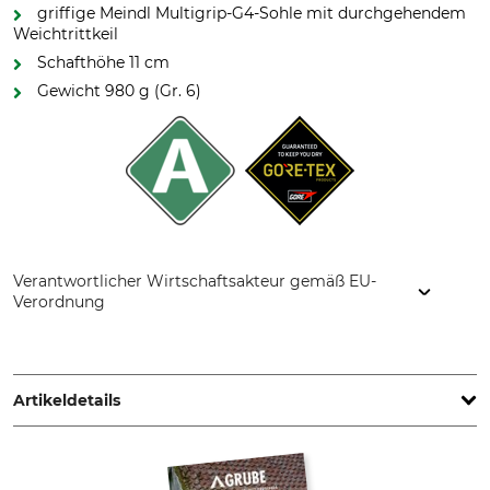
griffige Meindl Multigrip-G4-Sohle mit durchgehendem
Weichtrittkeil
Schafthöhe 11 cm
Gewicht 980 g (Gr. 6)
Verantwortlicher Wirtschaftsakteur gemäß EU-
Verordnung
Lukas Meindl GmbH & Co. KG, Lukas Meindl Str. 5–9, 83417
Kirchanschöring, Germany, www.meindl.de
Artikeldetails
Marke
Schafthöhe
Meindl
11 cm