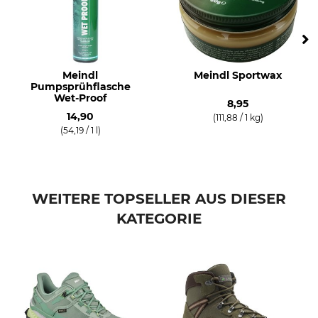
Meindl
Meindl Sportwax
Pumpsprühflasche
Wet-Proof
8,95
14,90
(111,88 / 1 kg)
(54,19 / 1 l)
WEITERE TOPSELLER AUS DIESER
KATEGORIE