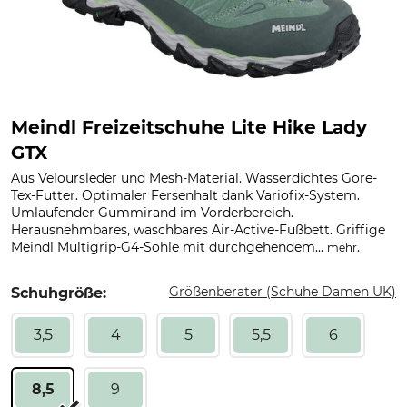
Meindl Freizeitschuhe Lite Hike Lady
GTX
Aus Veloursleder und Mesh-Material. Wasserdichtes Gore-
Tex-Futter. Optimaler Fersenhalt dank Variofix-System.
Umlaufender Gummirand im Vorderbereich.
Herausnehmbares, waschbares Air-Active-Fußbett. Griffige
Meindl Multigrip-G4-Sohle mit durchgehendem...
.
mehr
Größenberater (Schuhe Damen UK)
Schuhgröße:
3,5
4
5
5,5
6
8,5
9