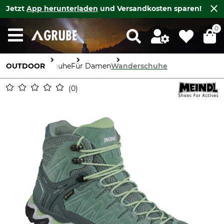
Jetzt
App herunterladen
und Versandkosten sparen!
0
OUTDOOR
Schuhe
Für Damen
Wanderschuhe
0