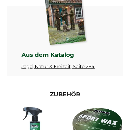
Produkttyp
Modellbezeichnung
Freizeitschuhe
Lite Hike Lady GTX
Eigenschaften
Für
Gore-Tex-Futter
Damen
herausnehmbare
Einlegesohle
Aus dem Katalog
Jahreszeit
Wasserdichtigkeit
Frühling
wasserdicht
Jagd, Natur & Freizeit, Seite 284
Herbst
Sommer
Schuhgröße (EU)
Farbe
ZUBEHÖR
42
linde-gelb
43
Schuhgröße
8,5