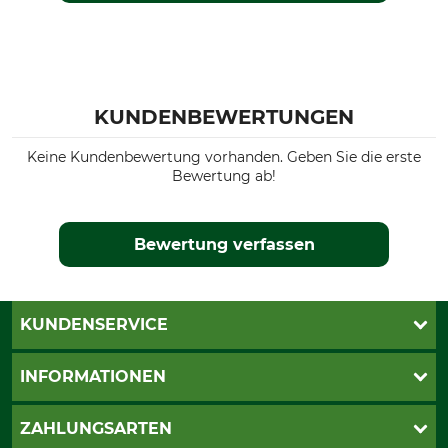
KUNDENBEWERTUNGEN
Keine Kundenbewertung vorhanden. Geben Sie die erste
Bewertung ab!
Bewertung verfassen
KUNDENSERVICE
Live-Shopping
INFORMATIONEN
Katalogbestellung
Newsletter-Anmeldung
AGB
ZAHLUNGSARTEN
Kontakt
Impressum