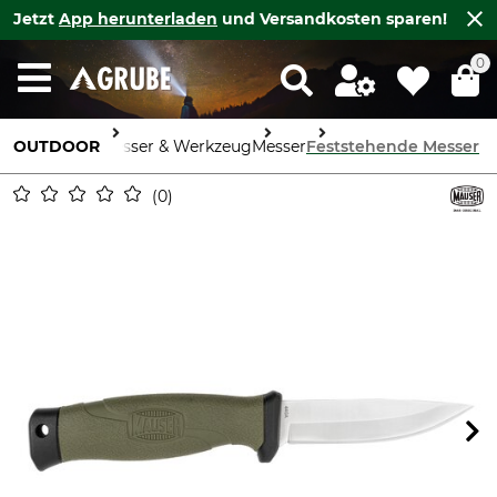
Jetzt
App herunterladen
und Versandkosten sparen!
0
OUTDOOR
Messer & Werkzeug
Messer
Feststehende Messer
0