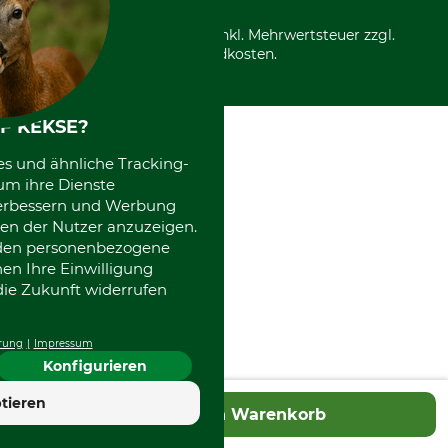
Über uns
Entsorgung und Umwelt
Community
Alle Preise in Euro und inkl. Mehrwertsteuer zzgl.
Datenschutz Print
International
Versandkosten.
Kooperationen
F KEKSE?
es und ähnliche Tracking-
um ihre Dienste
 verbessern und Werbung
en der Nutzer anzuzeigen.
erden personenbezogene
nen Ihre Einwilligung
die Zukunft widerrufen
rung
Impressum
Konfigurieren
tieren
In den Warenkorb