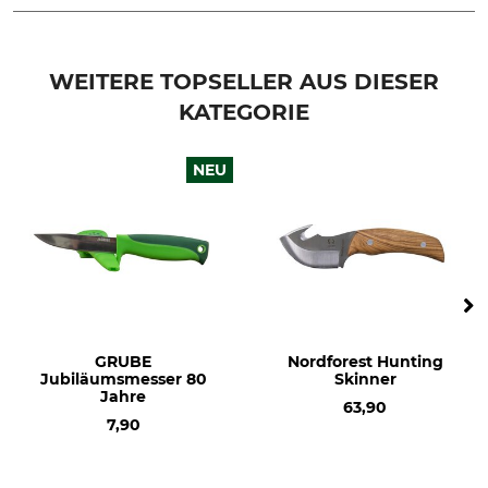
Stahlart
Griffmaterial
440A
Kunststoff
WEITERE TOPSELLER AUS DIESER
KATEGORIE
Rostfrei
Klingenlänge
Ja
9,6 cm
NEU
Klingenstärke
Marke
3,7 mm
Mauser
Produkttyp
Gewicht
Jagdmesser
117 g
Länge
21,7 cm
GRUBE
Nordforest Hunting
Jubiläumsmesser 80
Skinner
Jahre
63,90
7,90