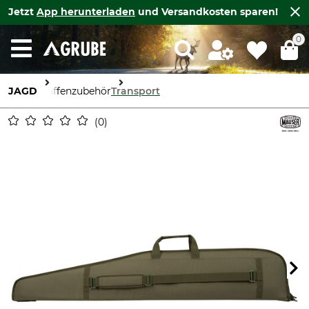
Jetzt
App herunterladen
und Versandkosten sparen!
0
JAGD
Waffenzubehör
Transport
0