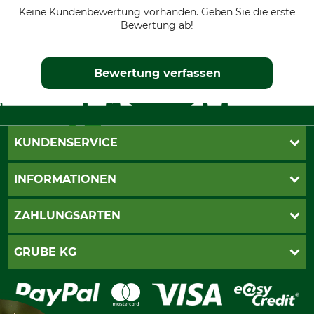
Keine Kundenbewertung vorhanden. Geben Sie die erste
Bewertung ab!
Bewertung verfassen
KUNDENSERVICE
Live-Shopping
INFORMATIONEN
Katalogbestellung
Newsletter-Anmeldung
AGB
ZAHLUNGSARTEN
Kontakt
Impressum
Gewährleistung/Kostenvoranschlag
Datenschutz
PayPal
GRUBE KG
Seilwindenprüfung
Barrierefreiheit
Kreditkarte
Fragen und Antworten
Lieferung
Bankeinzug
Leitbild
Cookie-Einstellungen
Bestellung widerrufen
Ratenkauf
Karriere
Widerrufsbelehrung