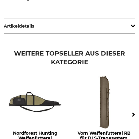
Blaser Group GmbH, Ziegelstadel 1, 88316 Isny, Germany,
www.blaser-group.com
Artikeldetails
Marke
Produkttyp
Mauser
Futteral
WEITERE TOPSELLER AUS DIESER
KATEGORIE
Modellbezeichnung
Gewicht
Original
800 g
Farbe
Länge (außen)
grün
128 cm
Nordforest Hunting
Vorn Waffenfutteral RB
Waffenfutteral
für DLS-Tragesystem