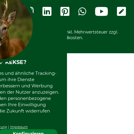
Rechnung
Termine
Widerrufsformular
Vorkasse
Ladengeschäft
Kostenloser Rückversand
Motorgeräteshop
Nachhaltigkeit
Über uns
Entsorgung und Umwelt
Community
Alle Preise in Euro und inkl. Mehrwertsteuer zzgl.
Datenschutz Print
International
Versandkosten.
Kooperationen
F KEKSE?
es und ähnliche Tracking-
um ihre Dienste
 verbessern und Werbung
en der Nutzer anzuzeigen.
erden personenbezogene
nen Ihre Einwilligung
die Zukunft widerrufen
rung
Impressum
Konfigurieren