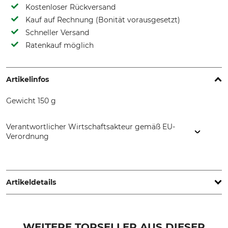
Kostenloser Rückversand
Kauf auf Rechnung (Bonität vorausgesetzt)
Schneller Versand
Ratenkauf möglich
Artikelinfos
Gewicht 150 g
Verantwortlicher Wirtschaftsakteur gemäß EU-
Verordnung
Markusson Professional Grinders AB, Tegelbruksvägen 3,
76231 Rimbo, Sweden, www.home.markusson.se
Artikeldetails
Marke
Produkttyp
Markusson
Kettenschubhebel
WEITERE TOPSELLER AUS DIESER