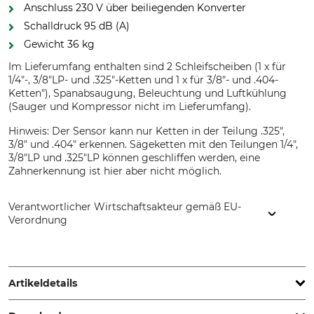
Anschluss 230 V über beiliegenden Konverter
Schalldruck 95 dB (A)
Gewicht 36 kg
Im Lieferumfang enthalten sind 2 Schleifscheiben (1 x für
1/4"-, 3/8"LP- und .325"-Ketten und 1 x für 3/8"- und .404-
Ketten"), Spanabsaugung, Beleuchtung und Luftkühlung
(Sauger und Kompressor nicht im Lieferumfang).
Hinweis: Der Sensor kann nur Ketten in der Teilung .325",
3/8" und .404" erkennen. Sägeketten mit den Teilungen 1/4",
3/8"LP und .325"LP können geschliffen werden, eine
Zahnerkennung ist hier aber nicht möglich.
Verantwortlicher Wirtschaftsakteur gemäß EU-
Verordnung
Markusson Professional Grinders AB, Tegelbruksvägen 3,
76231 Rimbo, Sweden, www.home.markusson.se
Artikeldetails