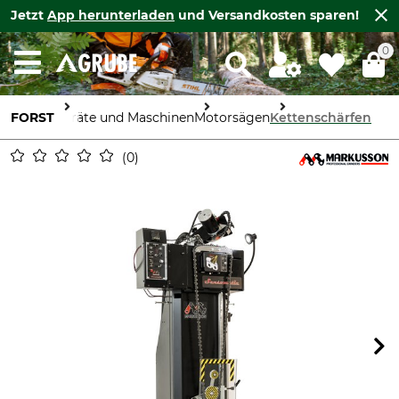
Jetzt
App herunterladen
und Versandkosten sparen!
0
FORST
Geräte und Maschinen
Motorsägen
Kettenschärfen
0