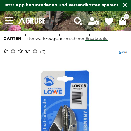
Jetzt
App herunterladen
und Versandkosten sparen!
0
GARTEN
Gartenwerkzeug
Gartenscheren
Ersatzteile
0