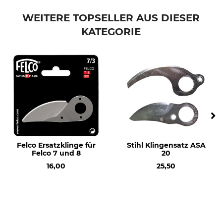
Marke
Produkttyp
Löwe
Ersatzteil
WEITERE TOPSELLER AUS DIESER
KATEGORIE
Modellbezeichnung
Herstellung
für Löwe Nr. 8, Set
Made in Germany
Felco Ersatzklinge für
Stihl Klingensatz ASA
Felco 7 und 8
20
16,00
25,50