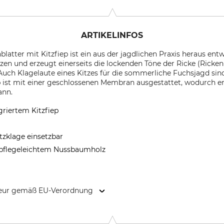
ARTIKELINFOS
atter mit Kitzfiep ist ein aus der jagdlichen Praxis heraus entw
zen und erzeugt einerseits die lockenden Töne der Ricke (Ricken
. Auch Klagelaute eines Kitzes für die sommerliche Fuchsjagd s
ep ist mit einer geschlossenen Membran ausgestattet, wodurch 
ann.
griertem Kitzfiep
itzklage einsetzbar
 pflegeleichtem Nussbaumholz
kteur gemäß EU-Verordnung
1465 Reinbek, Germany, www.lockschmiede.de