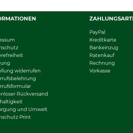
ORMATIONEN
ZAHLUNGSART
PayPal
essum
Kreditkarte
nschutz
Bankeinzug
erefreiheit
Ratenkauf
rung
Rechnung
llung widerrufen
Vorkasse
rrufsbelehrung
rrufsformular
enloser Rückversand
altigkeit
orgung und Umwelt
nschutz Print