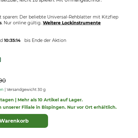
insetzbar, leicht zu spielen. Mit Umhängeschnur.
it sparen: Der beliebte Universal-Rehblatter mit Kitzfiep
s
. Nur online gültig.
Weitere Lockinstrumente
d
10:35:
13
bis Ende der Aktion
90
en
Versandgewicht 30 g
ktagen | Mehr als 10 Artikel auf Lager.
n unserer Filiale in Bispingen. Nur vor Ort erhältlich.
 Warenkorb