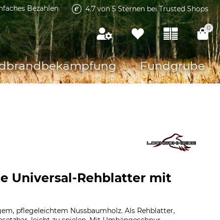
infaches Bezahlen
4.7 von 5 Sternen bei Trusted Shops
0
dbrandbekämpfung
Fundgrube
 Universal-Rehblatter mit
em, pflegeleichtem Nussbaumholz. Als Rehblatter,