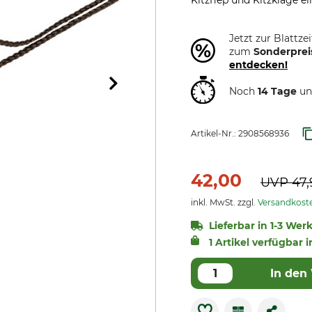
Kitzfiep und Kitzklage e
Jetzt zur Blattze
zum
Sonderprei
entdecken!
Noch
14 Tage
un
Artikel-Nr.:
2908568936
42,00
UVP
47,
inkl. MwSt. zzgl.
Versandkost
Lieferbar in 1-3 Wer
1 Artikel verfügbar i
In den