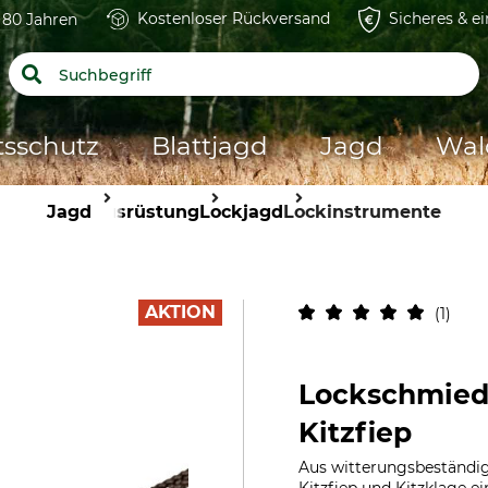
Kostenloser Rückversand
Sicheres & e
t 80 Jahren
tsschutz
Blattjagd
Jagd
Wal
Jagd
Ausrüstung
Lockjagd
Lockinstrumente
AKTION
1
Lockschmiede
Kitzfiep
Aus witterungsbeständig