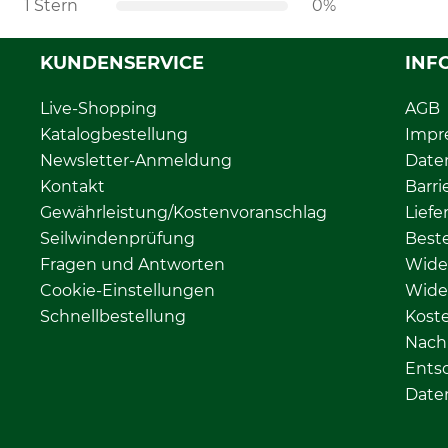
1 Stern
0%
KUNDENSERVICE
INF
Live-Shopping
AGB
Katalogbestellung
Impr
Newsletter-Anmeldung
Date
Kontakt
Barri
Gewährleistung/Kostenvoranschlag
Liefe
Seilwindenprüfung
Beste
Fragen und Antworten
Wide
Cookie-Einstellungen
Wide
Schnellbestellung
Kost
Nachh
Ents
Date