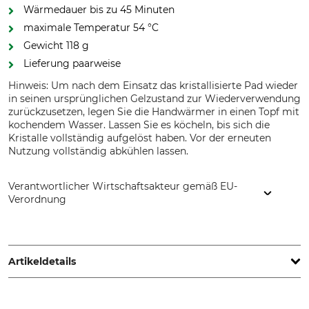
Wärmedauer bis zu 45 Minuten
maximale Temperatur 54 °C
Gewicht 118 g
Lieferung paarweise
Hinweis: Um nach dem Einsatz das kristallisierte Pad wieder
in seinen ursprünglichen Gelzustand zur Wiederverwendung
zurückzusetzen, legen Sie die Handwärmer in einen Topf mit
kochendem Wasser. Lassen Sie es köcheln, bis sich die
Kristalle vollständig aufgelöst haben. Vor der erneuten
Nutzung vollständig abkühlen lassen.
Verantwortlicher Wirtschaftsakteur gemäß EU-
Verordnung
Grube KG, Hützeler Damm 38, 29646 Bispingen, Germany,
www.grube.de
Artikeldetails
Marke
Produkttyp