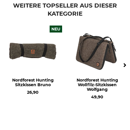
Lifesystems
Handwärmer
WEITERE TOPSELLER AUS DIESER
KATEGORIE
Modellbezeichnung
Gewicht
Knick
118 g
NEU
Nordforest Hunting
Nordforest Hunting
Sitzkissen Bruno
Wollfilz-Sitzkissen
Wolfgang
26,90
49,90