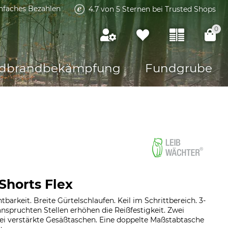
infaches Bezahlen
4.7 von 5 Sternen bei Trusted Shops
0
dbrandbekämpfung
Fundgrube
Shorts Flex
tbarkeit. Breite Gürtelschlaufen. Keil im Schrittbereich. 3-
spruchten Stellen erhöhen die Reißfestigkeit. Zwei
i verstärkte Gesäßtaschen. Eine doppelte Maßstabtasche