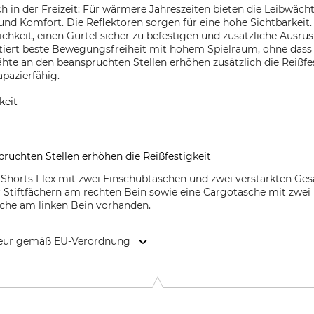
h in der Freizeit: Für wärmere Jahreszeiten bieten die Leibwächt
nd Komfort. Die Reflektoren sorgen für eine hohe Sichtbarkeit.
chkeit, einen Gürtel sicher zu befestigen und zusätzliche Ausr
ntiert beste Bewegungsfreiheit mit hohem Spielraum, ohne dass 
ähte an den beanspruchten Stellen erhöhen zusätzlich die Reißf
pazierfähig.
keit
ruchten Stellen erhöhen die Reißfestigkeit
 Shorts Flex mit zwei Einschubtaschen und zwei verstärkten Ges
 Stiftfächern am rechten Bein sowie eine Cargotasche mit zwei 
sche am linken Bein vorhanden.
kteur gemäß EU-Verordnung
H, Steeg 4, 84428 Buchbach, Germany, www.triuso.de