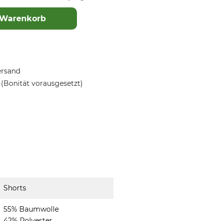
 Warenkorb
ersand
(Bonität vorausgesetzt)
Shorts
55% Baumwolle
42% Polyester