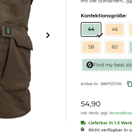
mit vier Stiftfächern...
me
Konfektionsgröße:
44
46
58
60
Artikel-Nr.:
8887537216
54,90
inkl. MwSt. zzgl.
Versandkost
Lieferbar in 1-3 Werk
Nicht verfügbar in u