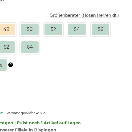
.
hr
Größenberater (Hosen Herren dt.)
48
50
52
54
56
62
64
en
Versandgewicht 497 g
tagen | Es ist noch 1 Artikel auf Lager.
nserer Filiale in Bispingen