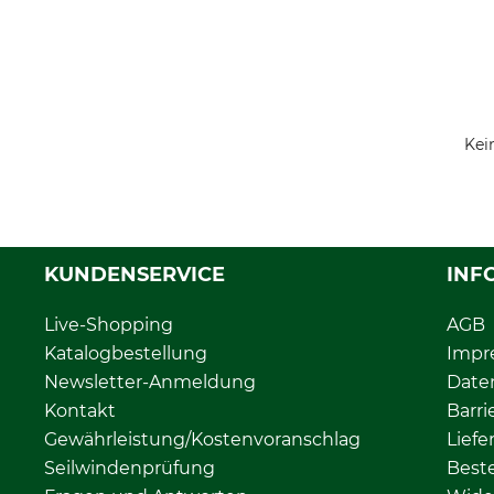
Kei
KUNDENSERVICE
INF
Live-Shopping
AGB
Katalogbestellung
Impr
Newsletter-Anmeldung
Date
Kontakt
Barri
Gewährleistung/Kostenvoranschlag
Liefe
Seilwindenprüfung
Beste