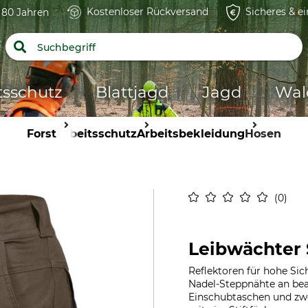
Kostenloser Rückversand
Sicheres & e
t 80 Jahren
tsschutz
Blattjagd
Jagd
Wal
Forst
Arbeitsschutz
Arbeitsbekleidung
Hosen
0
Leibwächter 
Reflektoren für hohe Sich
Nadel-Steppnähte an bean
Einschubtaschen und zwe