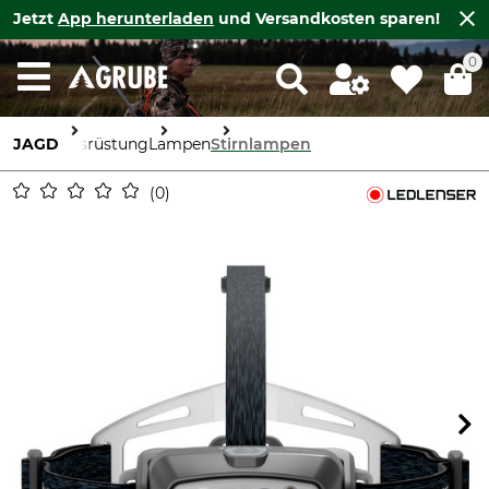
Jetzt
App herunterladen
und Versandkosten sparen!
0
JAGD
Ausrüstung
Lampen
Stirnlampen
0