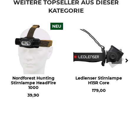
WEITERE TOPSELLER AUS DIESER
90 h
210 m
Konformitätserklärung | EU-DoC_Ledlenser_HF8R-Core_87-479-03_de_en_08082023.pdf
KATEGORIE
Aufladbar
Marke
Ja
Ledlenser
NEU
Produkttyp
Modellbezeichnung
Stirnlampe
HF8R Core
Batterietyp
Lichtleistung
integrierter Akku
1600 lm
Lichtfarbe
Batterieanzahl
weiß
1
Nordforest Hunting
Ledlenser Stirnlampe
rot
Stirnlampe HeadFire
H15R Core
1000
179,00
Gewicht
39,90
194 g