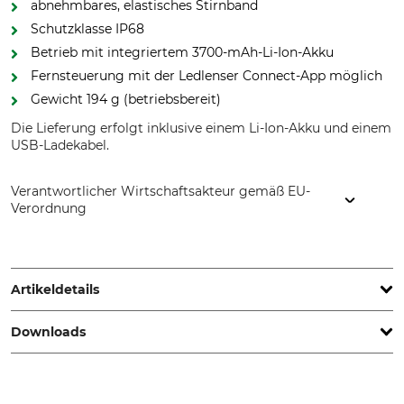
abnehmbares, elastisches Stirnband
Schutzklasse IP68
Betrieb mit integriertem 3700-mAh-Li-Ion-Akku
Fernsteuerung mit der Ledlenser Connect-App möglich
Gewicht 194 g (betriebsbereit)
Die Lieferung erfolgt inklusive einem Li-Ion-Akku und einem
USB-Ladekabel.
Verantwortlicher Wirtschaftsakteur gemäß EU-
Verordnung
Ledlenser GmbH & Co. KG, Kronenstr. 5-7, 42699 Solingen,
Germany, www.ledlenser.com
Artikeldetails
Downloads
Akku/Batterie enthalten
IP-Schutzart
Ja
IP68
Bedienungsanleitung | Manual_Ledlenser_HF8R-Core_87-479-03_intl_09032023.pdf
Leuchtdauer
Leuchtweite