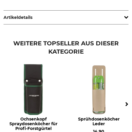
G. Schaub - Lederwarenfabrikation GmbH, Hinter der Mühle
15, 36199 Rotenburg, Germany, www.schaub-lederwaren.de
Artikeldetails
Produkttyp
Modellbezeichnung
Lederköcher
mit Gürtelschlaufe
WEITERE TOPSELLER AUS DIESER
KATEGORIE
Herstellung
Made in Germany
Ochsenkopf
Sprühdosenköcher
Spraydosenköcher für
Leder
Profi-Forstgürtel
14,90