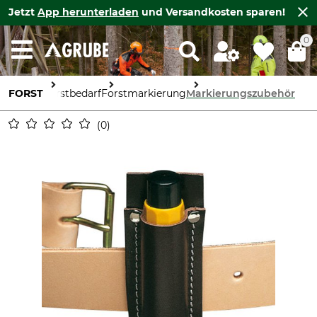
Jetzt
App herunterladen
und Versandkosten sparen!
0
FORST
Forstbedarf
Forstmarkierung
Markierungszubehör
0