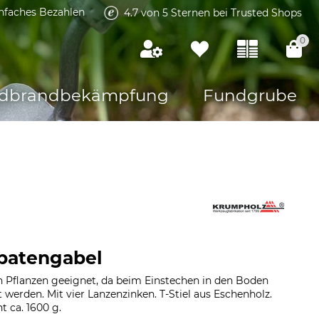
infaches Bezahlen
4.7 von 5 Sternen bei Trusted Shops
0
dbrandbekämpfung
Fundgrube
patengabel
 Pflanzen geeignet, da beim Einstechen in den Boden
 werden. Mit vier Lanzenzinken. T-Stiel aus Eschenholz.
t ca. 1600 g.