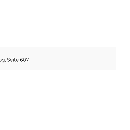
holz1799.de
og, Seite 607