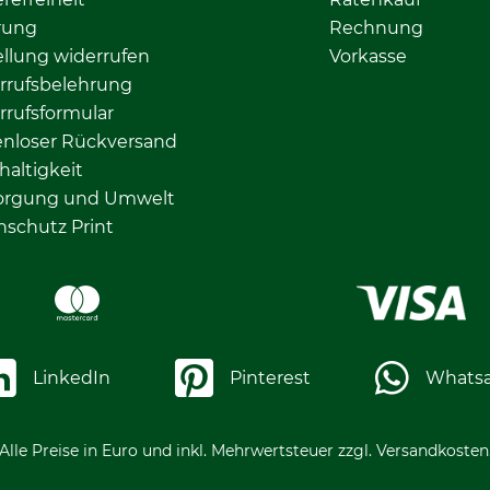
rung
Rechnung
llung widerrufen
Vorkasse
rrufsbelehrung
rrufsformular
enloser Rückversand
altigkeit
orgung und Umwelt
nschutz Print
LinkedIn
Pinterest
Whats
Alle Preise in Euro und inkl. Mehrwertsteuer zzgl. Versandkosten