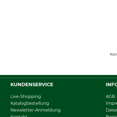
Kei
KUNDENSERVICE
INF
Live-Shopping
AGB
Katalogbestellung
Impr
Newsletter-Anmeldung
Date
Kontakt
Barri