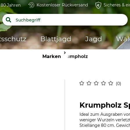
Kostenloser Rückversand
Sicheres & e
t 80 Jahren
tsschutz
Blattjagd
Jagd
Wal
Marken
Krumpholz
0
Krumpholz S
Ideal zum Ausgraben von
weniger Wurzeln verletzt
Stiellänge 80 cm. Gewich