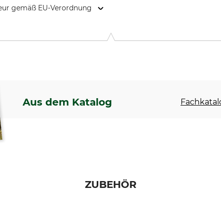
kteur gemäß EU-Verordnung
tenbergerhammer 2, 95356 Grafengehaig, Germany, www.krump
Aus dem Katalog
Fachkatal
ZUBEHÖR