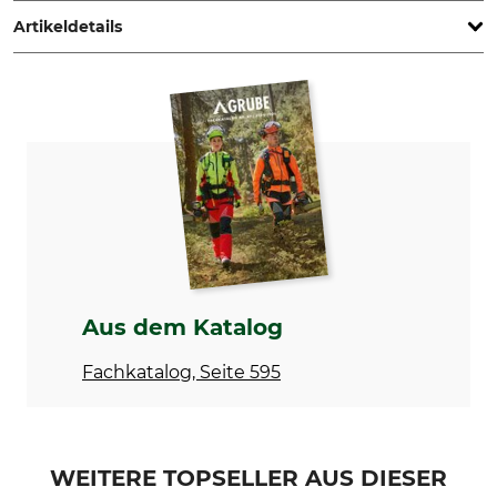
Artikeldetails
Marke
Produkttyp
Krumpholz
Laubrechen
Herstellung
Holzart
Made in Germany
Esche
Gewicht
90 g
Aus dem Katalog
Fachkatalog, Seite 595
WEITERE TOPSELLER AUS DIESER