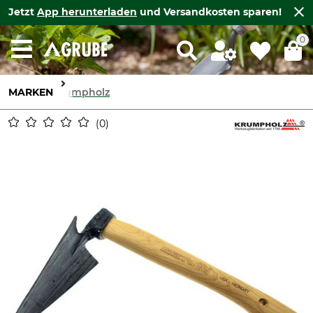
Jetzt
App herunterladen
und Versandkosten sparen!
0
MARKEN
Krumpholz
0