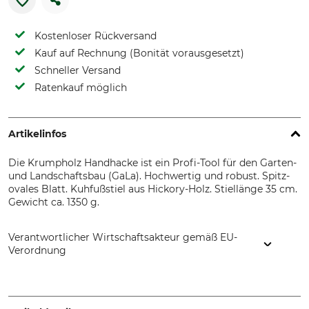
Kostenloser Rückversand
Kauf auf Rechnung (Bonität vorausgesetzt)
Schneller Versand
Ratenkauf möglich
Artikelinfos
Die Krumpholz Handhacke ist ein Profi-Tool für den Garten-
und Landschaftsbau (GaLa). Hochwertig und robust. Spitz-
ovales Blatt. Kuhfußstiel aus Hickory-Holz. Stiellänge 35 cm.
Gewicht ca. 1350 g.
Verantwortlicher Wirtschaftsakteur gemäß EU-
Verordnung
Krumpholz-Werkzeuge e.K., Guttenbergerhammer 2, 95356
Grafengehaig, Germany, www.krumpholz1799.de