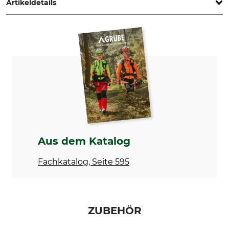
Artikeldetails
Marke
Produkttyp
Krumpholz
Hacke
Herstellung
Holzart
Made in Germany
Hickory
Gewicht
1350 g
Aus dem Katalog
Fachkatalog, Seite 595
ZUBEHÖR