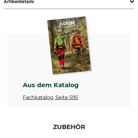
Artikeldetails
Marke
Produkttyp
Krumpholz
Hacke
Herstellung
Holzart
Made in Germany
Hickory
Gewicht
1350 g
Aus dem Katalog
Fachkatalog, Seite 595
ZUBEHÖR