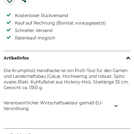
Kostenloser Rückversand
Kauf auf Rechnung (Bonität vorausgesetzt)
Schneller Versand
Ratenkauf möglich
Artikelinfos
Die Krumpholz Handhacke ist ein Profi-Tool für den Garten-
und Landschaftsbau (GaLa). Hochwertig und robust. Spitz-
ovales Blatt. Kuhfußstiel aus Hickory-Holz. Stiellänge 35 cm.
Gewicht ca. 1350 g.
Verantwortlicher Wirtschaftsakteur gemäß EU-
Verordnung
Krumpholz-Werkzeuge e.K., Guttenbergerhammer 2, 95356
Grafengehaig, Germany, www.krumpholz1799.de