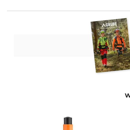
Grube KG, Hützeler Damm 38, 2
W