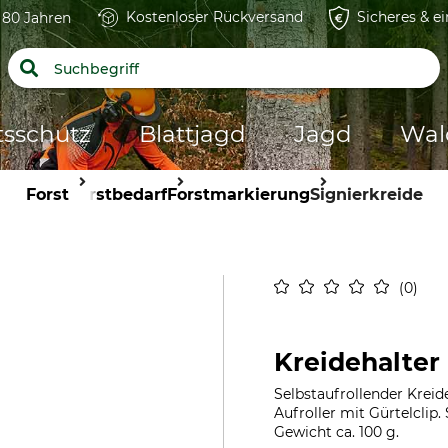
Kostenloser Rückversand
Sicheres & e
t 80 Jahren
tsschutz
Blattjagd
Jagd
Wal
Forst
Forstbedarf
Forstmarkierung
Signierkreide
0
Kreidehalter 
Selbstaufrollender Kreid
Aufroller mit Gürtelclip
Gewicht ca. 100 g.