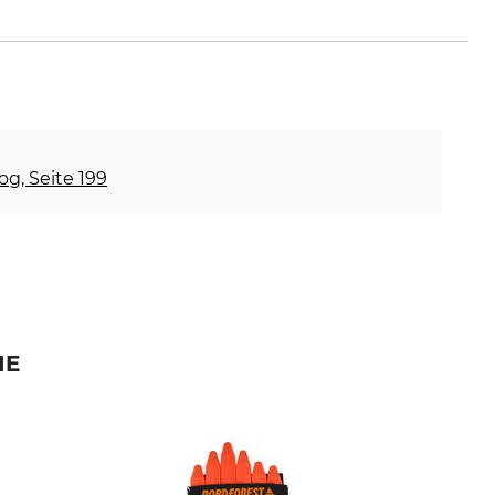
og, Seite 199
IE