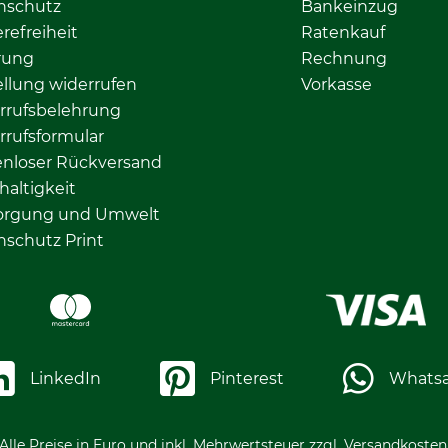
nschutz
Bankeinzug
erefreiheit
Ratenkauf
rung
Rechnung
llung widerrufen
Vorkasse
rrufsbelehrung
rrufsformular
enloser Rückversand
altigkeit
orgung und Umwelt
nschutz Print
LinkedIn
Pinterest
Whats
Alle Preise in Euro und inkl. Mehrwertsteuer zzgl. Versandkosten