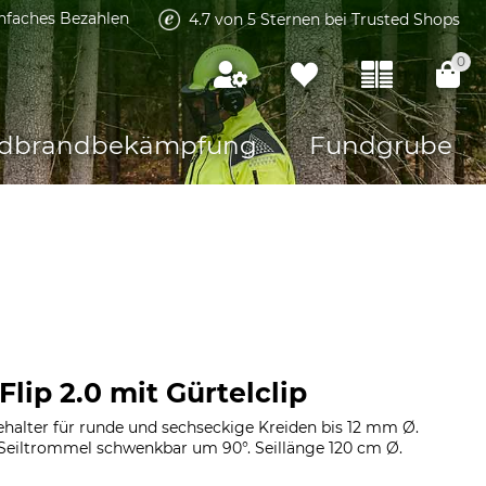
infaches Bezahlen
4.7 von 5 Sternen bei Trusted Shops
0
dbrandbekämpfung
Fundgrube
Flip 2.0 mit Gürtelclip
ehalter für runde und sechseckige Kreiden bis 12 mm Ø.
. Seiltrommel schwenkbar um 90°. Seillänge 120 cm Ø.