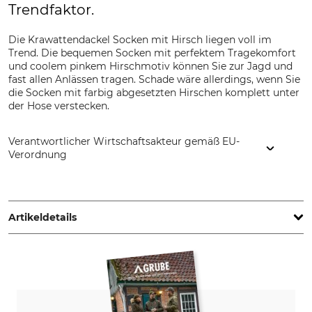
Trendfaktor.
Die Krawattendackel Socken mit Hirsch liegen voll im
Trend. Die bequemen Socken mit perfektem Tragekomfort
und coolem pinkem Hirschmotiv können Sie zur Jagd und
fast allen Anlässen tragen. Schade wäre allerdings, wenn Sie
die Socken mit farbig abgesetzten Hirschen komplett unter
der Hose verstecken.
Verantwortlicher Wirtschaftsakteur gemäß EU-
Verordnung
KRAWATTENDACKEL, Grundstr. 10, 31603 Diepenau,
Germany, www.krawattendackel.de
Artikeldetails
Marke
Produkttyp
Krawattendackel
Socken
Modellbezeichnung
Oberstoff
mit Hirsch
80% Baumwolle