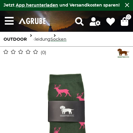
Jetzt
App herunterladen
und Versandkosten sparen!
0
OUTDOOR
Bekleidung
Socken
0