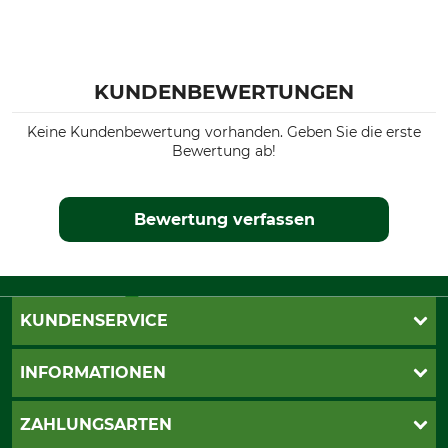
KUNDENBEWERTUNGEN
Keine Kundenbewertung vorhanden. Geben Sie die erste
Bewertung ab!
Bewertung verfassen
KUNDENSERVICE
Live-Shopping
INFORMATIONEN
Katalogbestellung
Newsletter-Anmeldung
AGB
ZAHLUNGSARTEN
Kontakt
Impressum