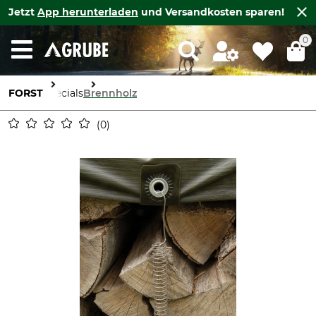
Jetzt
App herunterladen
und Versandkosten sparen!
0
FORST
Specials
Brennholz
0