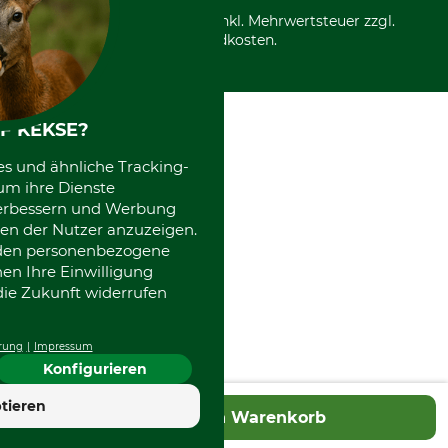
Entsorgung und Umwelt
Community
Alle Preise in Euro und inkl. Mehrwertsteuer zzgl.
Datenschutz Print
International
Versandkosten.
Kooperationen
F KEKSE?
es und ähnliche Tracking-
um ihre Dienste
 verbessern und Werbung
en der Nutzer anzuzeigen.
erden personenbezogene
nen Ihre Einwilligung
die Zukunft widerrufen
rung
Impressum
Konfigurieren
tieren
In den Warenkorb