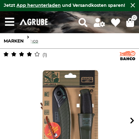
Jetzt
App herunterladen
und Versandkosten sparen!
0
MARKEN
Bahco
1