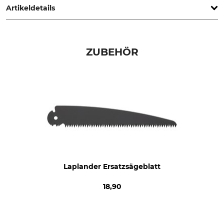
Artikeldetails
Marke
Produkttyp
Bahco
Kombi-Set
ZUBEHÖR
Modellbezeichnung
Herstellung
Laplander
Made in Sweden
Laplander Ersatzsägeblatt
18,90