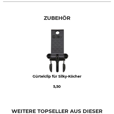
Marke
Produkttyp
Silky
Köcher
ZUBEHÖR
Modellbezeichnung
Herstellung
für Sugoi 360-5.5-6.5
Made in Japan
Gürtelclip für Silky-Köcher
5,50
WEITERE TOPSELLER AUS DIESER