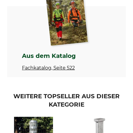
für die Landwirtschaft
6
80/6/15, Crapal-beschichtet
Abstand vertikale Drähte
Abstand der
Horizontaldrähte von
15 cm
unten nach oben
1 x 12,7 cm 1 x 14,0 cm 1 x 15,2
cm 1 x 17,7 cm 1 x 20,3 cm
Horizontaldrahtdurchmesser
Aus dem Katalog
1,9 mm
Fachkatalog, Seite 522
Kopf- und
Zaunhöhe
Fußdrahtdurchmesser
80 cm
2,4 mm
WEITERE TOPSELLER AUS DIESER
Herstellung
Rollenlänge
Made in Luxembourg
50 m
KATEGORIE