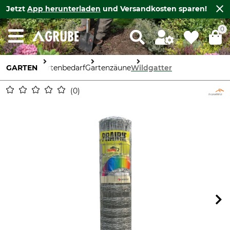
Jetzt
App herunterladen
und Versandkosten sparen!
0
GARTEN
Gartenbedarf
Gartenzäune
Wildgatter
0