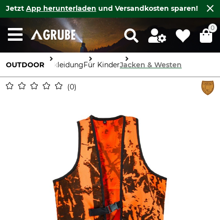
Jetzt
App herunterladen
und Versandkosten sparen!
0
OUTDOOR
Bekleidung
Für Kinder
Jacken & Westen
0