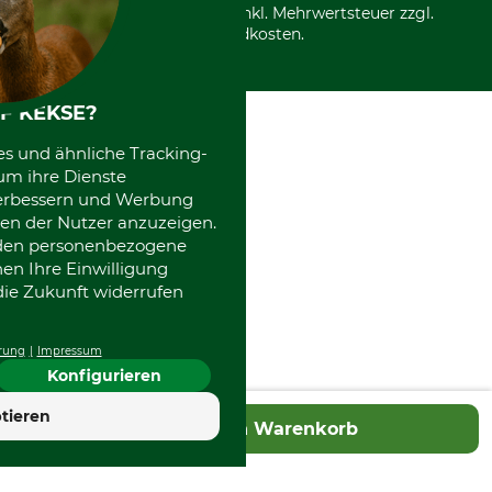
Community
Alle Preise in Euro und inkl. Mehrwertsteuer zzgl.
Datenschutz Print
International
Versandkosten.
Kooperationen
F KEKSE?
es und ähnliche Tracking-
um ihre Dienste
 verbessern und Werbung
en der Nutzer anzuzeigen.
erden personenbezogene
nen Ihre Einwilligung
die Zukunft widerrufen
rung
Impressum
Konfigurieren
tieren
In den Warenkorb