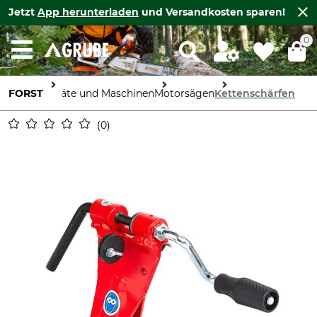
Jetzt
App herunterladen
und Versandkosten sparen!
0
FORST
Geräte und Maschinen
Motorsägen
Kettenschärfen
0