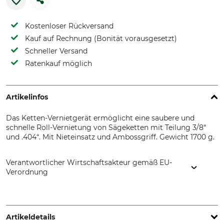
Kostenloser Rückversand
Kauf auf Rechnung (Bonität vorausgesetzt)
Schneller Versand
Ratenkauf möglich
Artikelinfos
Das Ketten-Vernietgerät ermöglicht eine saubere und
schnelle Roll-Vernietung von Sägeketten mit Teilung 3/8“
und .404“. Mit Nieteinsatz und Ambossgriff. Gewicht 1700 g.
Verantwortlicher Wirtschaftsakteur gemäß EU-
Verordnung
Tecomec s.r.l., Strada Della Mirandola 11, 42124 Reggio
Emilia, Italy, www.tecomec.com
Artikeldetails