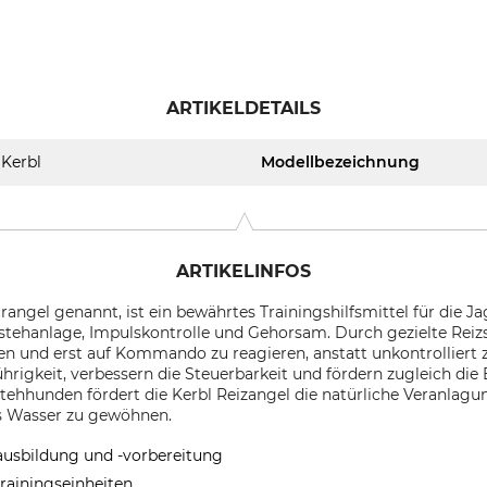
ARTIKELDETAILS
Kerbl
Modellbezeichnung
ARTIKELINFOS
rangel genannt, ist ein bewährtes Trainingshilfsmittel für die
rstehanlage, Impulskontrolle und Gehorsam. Durch gezielte Reiz
en und erst auf Kommando zu reagieren, anstatt unkontrolliert z
Führigkeit, verbessern die Steuerbarkeit und fördern zugleich d
ehhunden fördert die Kerbl Reizangel die natürliche Veranlagun
s Wasser zu gewöhnen.
ausbildung und -vorbereitung
Trainingseinheiten