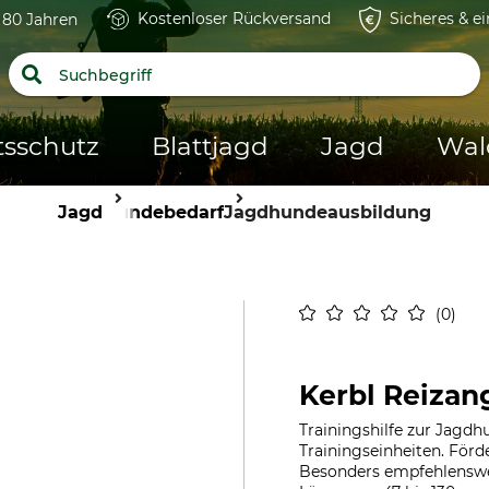
Kostenloser Rückversand
Sicheres & e
t 80 Jahren
tsschutz
Blattjagd
Jagd
Wal
Jagd
Hundebedarf
Jagdhundeausbildung
0
Kerbl Reizan
Trainingshilfe zur Jagdh
Trainingseinheiten. För
Besonders empfehlenswer