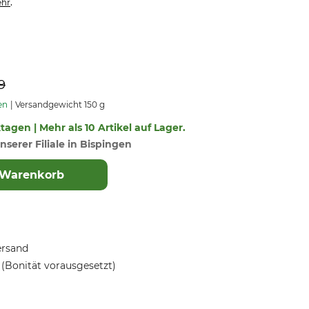
.
hr
9
en
Versandgewicht 150 g
ktagen | Mehr als 10 Artikel auf Lager.
nserer Filiale in Bispingen
 Warenkorb
ersand
(Bonität vorausgesetzt)