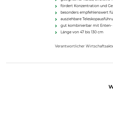
fördert Konzentration und G
besonders empfehlenswert f
ausziehbare Teleskopausführ
gut kombinierbar mit Enten-
Länge von 47 bis 130 cm
Verantwortlicher Wirtschaftsa
Kerbl GmbH, Felizenzell 9, 844
W