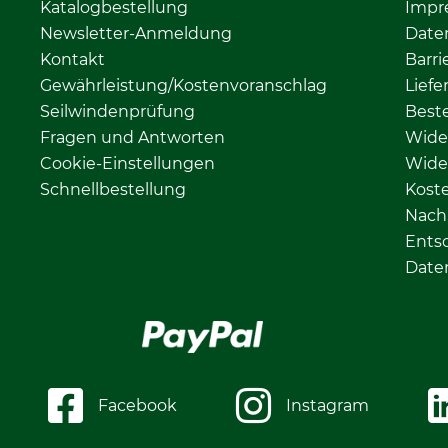
Katalogbestellung
Impr
Newsletter-Anmeldung
Date
Kontakt
Barri
Gewährleistung/Kostenvoranschlag
Liefe
Seilwindenprüfung
Beste
Fragen und Antworten
Wide
Cookie-Einstellungen
Wide
Schnellbestellung
Kost
Nachh
Ents
Date
Facebook
Instagram