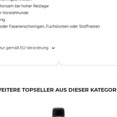
ehorsam bei hoher Reizlage
ür Vorstehhunde
ung
 oder Fasanenschwingen, Fuchslunten oder Stoffresten
kteur gemäß EU-Verordnung
28 Buchbach, Germany, www.kerbl.com
EITERE TOPSELLER AUS DIESER KATEGOR