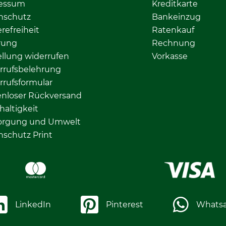
essum
Kreditkarte
nschutz
Bankeinzug
erefreiheit
Ratenkauf
rung
Rechnung
llung widerrufen
Vorkasse
rrufsbelehrung
rrufsformular
enloser Rückversand
altigkeit
orgung und Umwelt
nschutz Print
LinkedIn
Pinterest
Whats