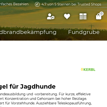
infaches Bezahlen
4.7 von 5 Sternen bei Trusted Shops
0
dbrandbekämpfung
Fundgrube
gel für Jagdhunde
undeausbildung und -vorbereitung. Für kurze, effektive
dert Konzentration und Gehorsam bei hoher Reizlage.
t für Vorstehhunde. Ausziehbare Teleskopausführung,