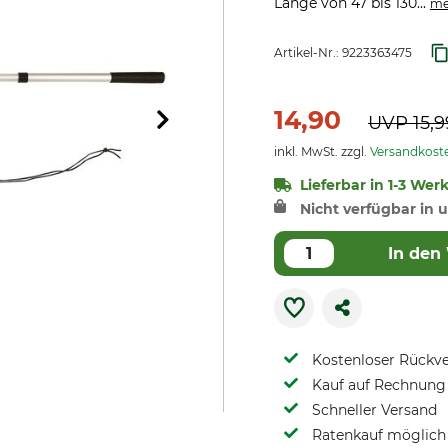
Länge von 47 bis 130...
me
Artikel-Nr.:
9223363475
14,90
UVP
15,9
inkl. MwSt. zzgl.
Versandkost
Lieferbar in 1-3 Wer
Nicht verfügbar in u
In den
Kostenloser Rückv
Kauf auf Rechnung 
Schneller Versand
Ratenkauf möglich