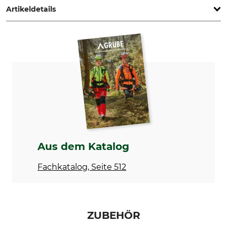
Artikeldetails
Produkttyp
Modellbezeichnung
Kegelbohrer
300 x 730 mm
Herstellung
Länge
Made in Germany
730 mm
Durchmesser
Gewicht
300 mm
5,7 kg
Aus dem Katalog
Fachkatalog, Seite 512
ZUBEHÖR