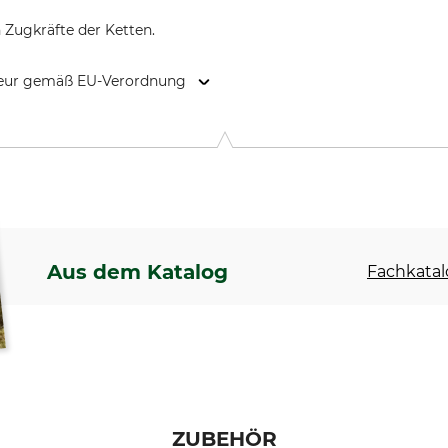
n Zugkräfte der Ketten.
kteur gemäß EU-Verordnung
9646 Bispingen, Germany, www.grube.de
Aus dem Katalog
Fachkatal
ZUBEHÖR