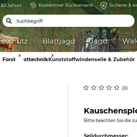
Kostenloser Rückversand
Sicheres & e
t 80 Jahren
tsschutz
Blattjagd
Jagd
Wal
Forst
Forsttechnik
Kunststoffwindenseile & Zubehör
0
Kauschenspl
Bitte beachten Sie die z
Seildurchmesser: