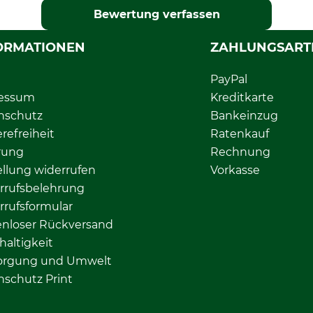
Bewertung verfassen
ORMATIONEN
ZAHLUNGSART
PayPal
essum
Kreditkarte
nschutz
Bankeinzug
erefreiheit
Ratenkauf
rung
Rechnung
llung widerrufen
Vorkasse
rrufsbelehrung
rrufsformular
enloser Rückversand
altigkeit
orgung und Umwelt
nschutz Print