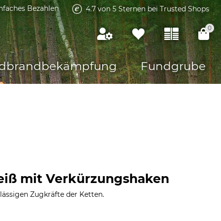
infaches Bezahlen
4.7 von 5 Sternen bei Trusted Shops
0
dbrandbekämpfung
Fundgrube
eiß mit Verkürzungshaken
ulässigen Zugkräfte der Ketten.