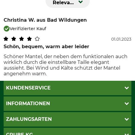
Relevanz
Christina W.
aus Bad Wildungen
Verifizierter Kauf
01.01.2023
Schön, bequem, warm aber leider
Schöner Mantel, der neben dem funktionalen auch
wirklich durch die einstellbare Taille elegant
aussieht. Bei Wind und Kälte schützt der Mantel
angenehm warm.
KUNDENSERVICE
Live-Shopping
INFORMATIONEN
Katalogbestellung
Newsletter-Anmeldung
AGB
ZAHLUNGSARTEN
Kontakt
Impressum
Gewährleistung/Kostenvoranschlag
Datenschutz
PayPal
GRUBE KG