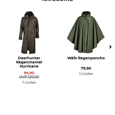
Atmungsaktivität
Eigenschaften
mittel
geräuscharm
wärmeisolierend
Für
Jahreszeit
Damen
Winter
Kapuze
Wasserdichtigkeit
Ja
wasserabweisend
Deerhunter
Wäfo Regenponcho
Winddichtigkeit
Farbe
Regenmantel
windabweisend
Hurricane
79,90
grün
99,90
5 Größen
UVP
129,00
Konfektionsgröße
7 Größen
34