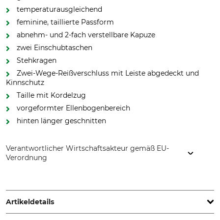
temperaturausgleichend
feminine, taillierte Passform
abnehm- und 2-fach verstellbare Kapuze
zwei Einschubtaschen
Stehkragen
Zwei-Wege-Reißverschluss mit Leiste abgedeckt und
Kinnschutz
Taille mit Kordelzug
vorgeformter Ellenbogenbereich
hinten länger geschnitten
Verantwortlicher Wirtschaftsakteur gemäß EU-
Verordnung
Overhues & Schüssler GmbH & Co., Rudolf-Diesel-Str. 34-36,
28876 Oyten, Germany, www.overhues-schuessler.de
Artikeldetails