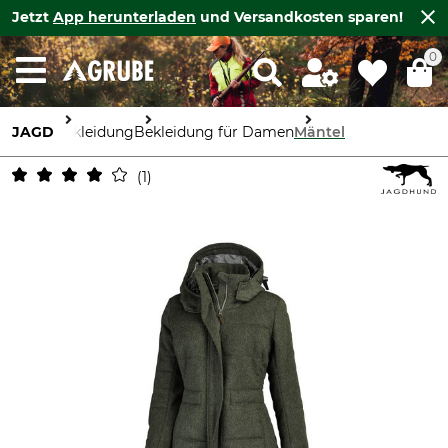
Jetzt
App herunterladen
und Versandkosten sparen!
0
JAGD
Bekleidung
Bekleidung für Damen
Mäntel
1