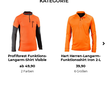
KATEGORIE
Umwelt
Herstellung
Made in Europe
Made in Poland
Oeko-Tex
Recyceltes Material
Farbe
Konfektionsgröße
orange
3XL
Profiforest Funktions-
Hart Herren-Langarm-
Langarm-Shirt Visible
Funktionsshirt Iron 2-L
ab
49,90
39,90
2 Farben
6 Größen