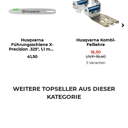
Husqvarna
Husqvarna
Sägenmodell
Produkttyp
Husqvarna 535i XP
Sägekette
Husqvarna T535i XP
Husqvarna 540i XP
Husqvarna
Husqvarna Kombi-
Husqvarna T536Li XP
Führungsschiene X-
Feillehre
Husqvarna T540i XP
Precision .325", 1,1 mm,
16,50
Husqvarna 536Li XP
40 cm
41,50
UVP
18,40
5 Varianten
Modellbezeichnung
Hersteller-Artikel-Nr.
X-Precision Halbmeißel .325",
593 91 41-64
1,1 mm, 64 TG
WEITERE TOPSELLER AUS DIESER
Treibglieder
64
KATEGORIE