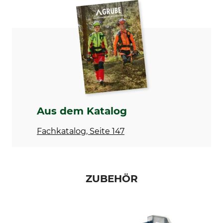
Teilung
Schnittlänge
.325"
40 cm
Sicherheitstreibglied
Treibgliedstärke/Nutbreite
Ja
1,1 mm
Sägekettentyp
Einstanzung Treibglied
Halbmeißel
21
Einstanzung Zahn
Einstellung Schärfgerät
SP
80 °
Aus dem Katalog
Feilhaltewinkel
Rundfeile 1. Hälfte
Fachkatalog, Seite 147
0 °
4 mm
Rundfeile 2. Hälfte
Schärfwinkel
3,6 mm
30 °
ZUBEHÖR
Schleifscheibe
Abstand Tiefenbegrenzer
3,0 - 3,2 mm
0,65 mm
Marke
Sägenmarke