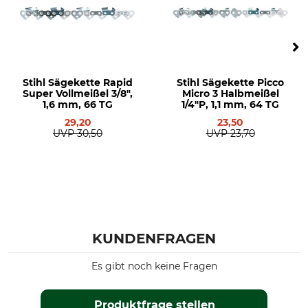
Stihl Sägekette Rapid
Stihl Sägekette Picco
Super Vollmeißel 3/8",
Micro 3 Halbmeißel
1,6 mm, 66 TG
1/4"P, 1,1 mm, 64 TG
29,20
23,50
UVP
30,50
UVP
23,70
KUNDENFRAGEN
Es gibt noch keine Fragen
Produktfrage stellen