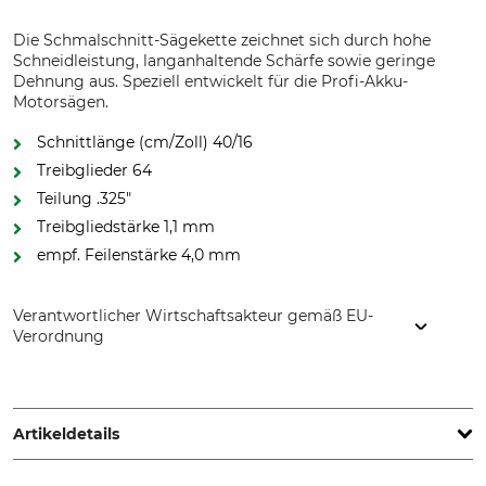
Die Schmalschnitt-Sägekette zeichnet sich durch hohe
Schneidleistung, langanhaltende Schärfe sowie geringe
Dehnung aus. Speziell entwickelt für die Profi-Akku-
Motorsägen.
Schnittlänge (cm/Zoll) 40/16
Treibglieder 64
Teilung .325"
Treibgliedstärke 1,1 mm
empf. Feilenstärke 4,0 mm
Verantwortlicher Wirtschaftsakteur gemäß EU-
Verordnung
Husqvarna AB, Box 7454, 103 92 Stockholm, Sweden,
www.husqvarnagroup.com
Artikeldetails