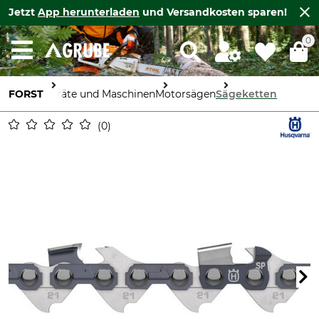
Jetzt
App herunterladen
und Versandkosten sparen!
0
FORST
Geräte und Maschinen
Motorsägen
Sägeketten
0