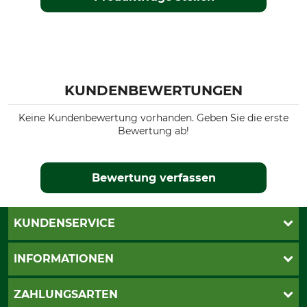
KUNDENBEWERTUNGEN
Keine Kundenbewertung vorhanden. Geben Sie die erste
Bewertung ab!
Bewertung verfassen
KUNDENSERVICE
Live-Shopping
INFORMATIONEN
Katalogbestellung
Newsletter-Anmeldung
AGB
ZAHLUNGSARTEN
Kontakt
Impressum