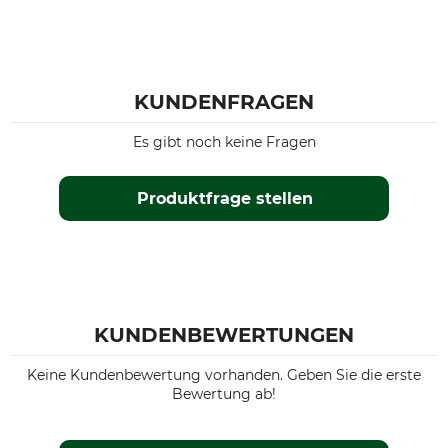
Dolmar PS 7910
Dolmar PS 7300
Dolmar PS 7310
Dolmar PS 7900
KUNDENFRAGEN
Dolmar PS 6100
Husqvarna 592
Es gibt noch keine Fragen
Husqvarna 585
Husqvarna 560 II
Husqvarna 562 II
Produktfrage stellen
Husqvarna 564
Produkttyp
Modellbezeichnung
Sägekette
X-Cut Vollmeißel 3/8", 1,5 mm,
84 TG
KUNDENBEWERTUNGEN
Hersteller-Artikel-Nr.
Treibglieder
581 62 66-84
84
Keine Kundenbewertung vorhanden. Geben Sie die erste
Bewertung ab!