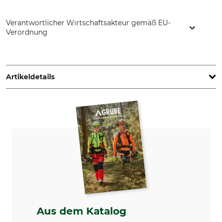
Verantwortlicher Wirtschaftsakteur gemäß EU-
Verordnung
Husqvarna AB, Box 7454, 103 92 Stockholm, Sweden,
www.husqvarnagroup.com
Artikeldetails
Teilung
Schnittlänge
3/8"
60 cm
Treibgliedstärke/Nutbreite
Sägekettentyp
1,5 mm
Vollmeißel
Einstanzung Treibglied
Einstanzung Zahn
85
C
Einstellung Schärfgerät
Feilhaltewinkel
60 °
0 °
Aus dem Katalog