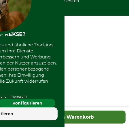
International
Versandkosten.
Kooperationen
F KEKSE?
es und ähnliche Tracking-
um ihre Dienste
 verbessern und Werbung
en der Nutzer anzuzeigen.
erden personenbezogene
nen Ihre Einwilligung
die Zukunft widerrufen
rung
Impressum
Konfigurieren
tieren
In den Warenkorb