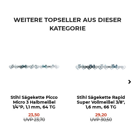
Husqvarna 371
Husqvarna 372
WEITERE TOPSELLER AUS DIESER
Husqvarna 390
Husqvarna 395
KATEGORIE
Husqvarna 570
Husqvarna 3120
Husqvarna 346
Husqvarna 357
Husqvarna 359
Husqvarna 460
Husqvarna 560
Husqvarna 385
Husqvarna 575
Husqvarna 2101
Stihl Sägekette Picco
Stihl Sägekette Rapid
Micro 3 Halbmeißel
Super Vollmeißel 3/8",
Husqvarna 450
1/4"P, 1,1 mm, 64 TG
1,6 mm, 66 TG
Husqvarna 455
23,50
29,20
Husqvarna 572
UVP
23,70
UVP
30,50
Husqvarna 350
Dolmar PS 6400