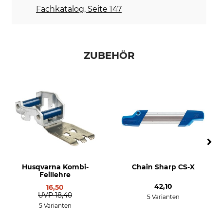
Rundfeile 1. Hälfte
Rundfeile 2. Hälfte
Fachkatalog, Seite 147
5,5 mm
5,2 mm
Schärfwinkel
Schleifscheibe
30 °
4,0 - 4,7 mm
ZUBEHÖR
Abstand Tiefenbegrenzer
Marke
0,65 mm
Husqvarna
Sägenmarke
Sägenmodell
Husqvarna
Husqvarna 266
Dolmar
Husqvarna 362
Husqvarna 281
Husqvarna 298
Husqvarna 562
Husqvarna 576
Husqvarna Kombi-
Chain Sharp CS-X
Husqvarna 268
Feillehre
Husqvarna 272
42,10
16,50
Husqvarna 288
UVP
18,40
5 Varianten
Husqvarna 353
5 Varianten
Husqvarna 365