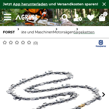
Jetzt
App herunterladen
und Versandkosten sparen!
0
FORST
Geräte und Maschinen
Motorsägen
Sägeketten
0