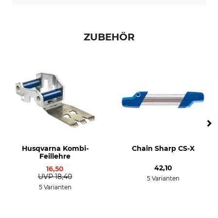
Rundfeile 2. Hälfte
Schärfwinkel
4,5 mm
30 °
ZUBEHÖR
Schleifscheibe
Abstand Tiefenbegrenzer
3,0 - 3,2 mm
0,65 mm
Marke
Sägenmarke
Husqvarna
Husqvarna
Dolmar
Sägenmodell
Produkttyp
Husqvarna 362
Sägekette
Husqvarna 50
Husqvarna Kombi-
Chain Sharp CS-X
Husqvarna 353
Feillehre
Husqvarna 242
42,10
16,50
Husqvarna 254
UVP
18,40
5 Varianten
Husqvarna 346
5 Varianten
Husqvarna 357
Husqvarna 359
Husqvarna 460