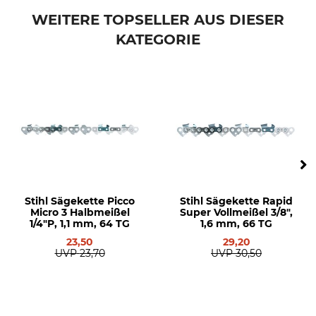
Husqvarna 543
WEITERE TOPSELLER AUS DIESER
Husqvarna 560
KATEGORIE
Husqvarna 440
Husqvarna 435 II
Husqvarna 45
Husqvarna 445
Husqvarna 550
Husqvarna 550 II
Husqvarna 555
Husqvarna 262
Husqvarna 339
Husqvarna 340
Stihl Sägekette Picco
Stihl Sägekette Rapid
Husqvarna 435
Micro 3 Halbmeißel
Super Vollmeißel 3/8",
1/4"P, 1,1 mm, 64 TG
1,6 mm, 66 TG
Husqvarna 450
Husqvarna 455
23,50
29,20
UVP
23,70
UVP
30,50
Husqvarna 545
Husqvarna 545 II
Husqvarna 55
Husqvarna 336