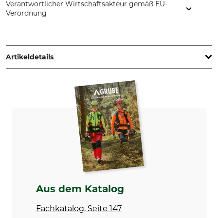
Verantwortlicher Wirtschaftsakteur gemäß EU-
Verordnung
Husqvarna AB, Box 7454, 103 92 Stockholm, Sweden,
www.husqvarnagroup.com
Artikeldetails
Teilung
Schnittlänge
.325"
45 cm
Sicherheitstreibglied
Treibgliedstärke/Nutbreite
Ja
1,3 mm
Sägekettentyp
Einstanzung Treibglied
Halbmeißel
33
Einstanzung Zahn
Einstellung Schärfgerät
SP
80 °
Aus dem Katalog
Feilhaltewinkel
Rundfeile 1. Hälfte
Fachkatalog, Seite 147
0 °
4,8 mm