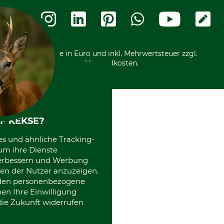
Rechnung
Termine
Widerrufsformular
Vorkasse
Ladengeschäft
Kostenloser Rückversand
Motorgeräteshop
Nachhaltigkeit
Über uns
Entsorgung und Umwelt
Community
Alle Preise in Euro und inkl. Mehrwertsteuer zzgl.
Datenschutz Print
International
Versandkosten.
Kooperationen
F KEKSE?
es und ähnliche Tracking-
um ihre Dienste
 verbessern und Werbung
en der Nutzer anzuzeigen.
erden personenbezogene
nen Ihre Einwilligung
die Zukunft widerrufen