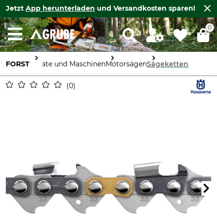
Jetzt
App herunterladen
und Versandkosten sparen!
0
FORST
Geräte und Maschinen
Motorsägen
Sägeketten
0