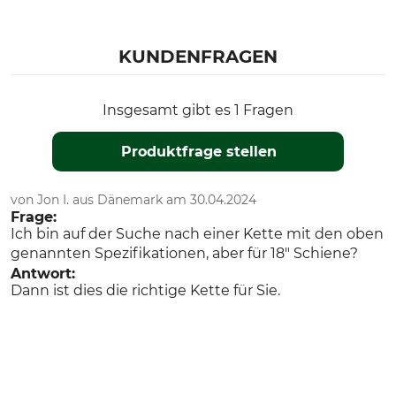
Husqvarna 345
Husqvarna 350
Dolmar PS 420
KUNDENFRAGEN
Dolmar PS 4605
Dolmar PS 500
Dolmar PS 4600
Insgesamt gibt es 1 Fragen
Dolmar PS 460
Dolmar PS 5000
Produktfrage stellen
Dolmar PS 5105
Dolmar 110
von Jon I. aus Dänemark am 30.04.2024
Dolmar 115
Frage:
Dolmar 112
Ich bin auf der Suche nach einer Kette mit den oben
Dolmar 113
genannten Spezifikationen, aber für 18" Schiene?
Dolmar PS 410
Antwort:
Dann ist dies die richtige Kette für Sie.
Dolmar 116
Dolmar 114
Dolmar PS 411
Husqvarna 560 II
Modellbezeichnung
Hersteller-Artikel-Nr.