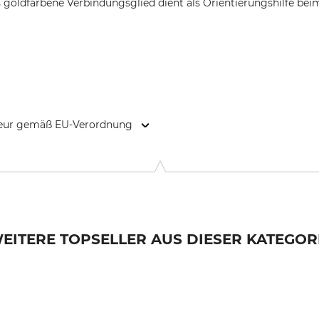
goldfarbene Verbindungsglied dient als Orientierungshilfe bei
kteur gemäß EU-Verordnung
2 Stockholm, Sweden, www.husqvarnagroup.com
EITERE TOPSELLER AUS DIESER KATEGOR