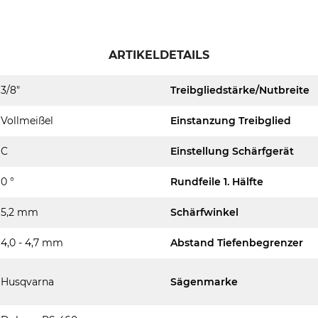
ARTIKELDETAILS
3/8"
Treibgliedstärke/Nutbreite
Vollmeißel
Einstanzung Treibglied
C
Einstellung Schärfgerät
0 °
Rundfeile 1. Hälfte
5,2 mm
Schärfwinkel
4,0 - 4,7 mm
Abstand Tiefenbegrenzer
Husqvarna
Sägenmarke