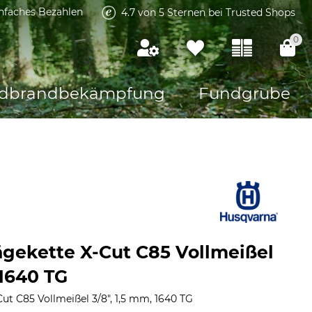
infaches Bezahlen
4.7 von 5 Sternen bei Trusted Shops
0
dbrandbekämpfung
Fundgrube
gekette X-Cut C85 Vollmeißel
 1640 TG
ut C85 Vollmeißel 3/8", 1,5 mm, 1640 TG