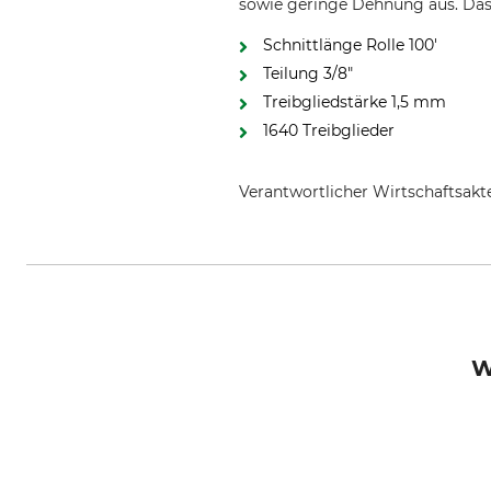
sowie geringe Dehnung aus. Das 
Schnittlänge Rolle 100'
Teilung 3/8"
Treibgliedstärke 1,5 mm
1640 Treibglieder
Verantwortlicher Wirtschaftsa
Husqvarna AB, Box 7454, 103 9
W