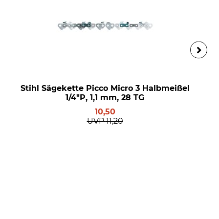
Stihl Sägekette Picco Micro 3 Halbmeißel
1/4"P, 1,1 mm, 28 TG
10,50
UVP
11,20