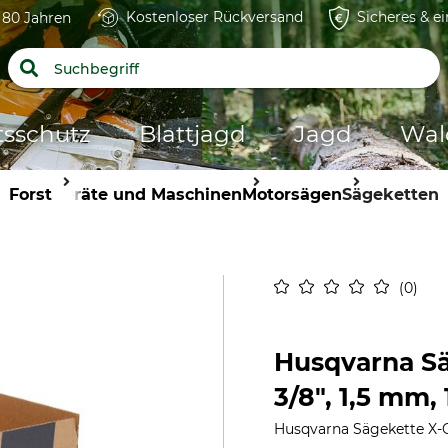
Kostenloser Rückversand
Sicheres & e
t 80 Jahren
tsschutz
Blattjagd
Jagd
Wal
Forst
Geräte und Maschinen
Motorsägen
Sägeketten
0
Husqvarna Sä
3/8", 1,5 mm,
Husqvarna Sägekette X-C