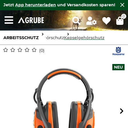
Jetzt
App herunterladen
und Versandkosten sparen!
0
ARBEITSSCHUTZ
Gehörschutz
Kapselgehörschutz
0
NEU