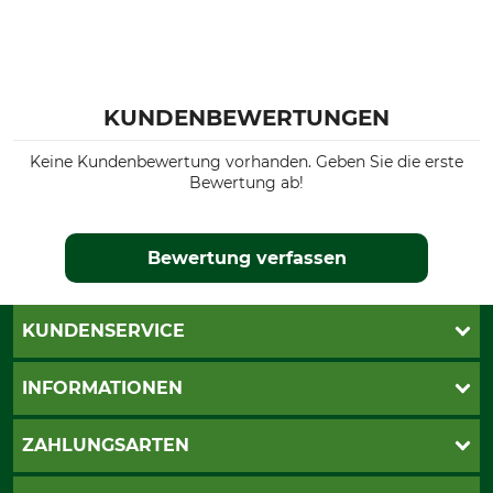
KUNDENBEWERTUNGEN
Keine Kundenbewertung vorhanden. Geben Sie die erste
Bewertung ab!
Bewertung verfassen
KUNDENSERVICE
Live-Shopping
INFORMATIONEN
Katalogbestellung
Newsletter-Anmeldung
AGB
ZAHLUNGSARTEN
Kontakt
Impressum
Gewährleistung/Kostenvoranschlag
Datenschutz