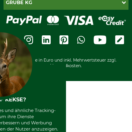
PayPal
GRUBE KG
Seilwindenprüfung
Barrierefreiheit
Kreditkarte
Fragen und Antworten
Lieferung
Bankeinzug
Leitbild
Cookie-Einstellungen
Bestellung widerrufen
Ratenkauf
Karriere
Widerrufsbelehrung
Rechnung
Termine
Widerrufsformular
Vorkasse
Ladengeschäft
Kostenloser Rückversand
Motorgeräteshop
Nachhaltigkeit
Über uns
Entsorgung und Umwelt
Community
Alle Preise in Euro und inkl. Mehrwertsteuer zzgl.
Datenschutz Print
International
Versandkosten.
Kooperationen
F KEKSE?
es und ähnliche Tracking-
um ihre Dienste
 verbessern und Werbung
en der Nutzer anzuzeigen.