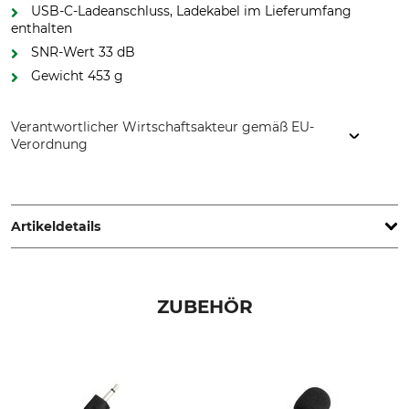
USB-C-Ladeanschluss, Ladekabel im Lieferumfang
enthalten
SNR-Wert 33 dB
Gewicht 453 g
Verantwortlicher Wirtschaftsakteur gemäß EU-
Verordnung
Husqvarna AB, Box 7454, 103 92 Stockholm, Sweden,
www.husqvarnagroup.com
Artikeldetails
SNR-Wert
Marke
33 dB
Husqvarna
ZUBEHÖR
Produkttyp
Modellbezeichnung
Gehörschutz
X-Com Active mit Kopfbügel
SNR-Wert
Norm
33 dB
EN 352