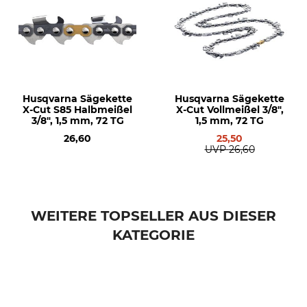
Dolmar PS 6000
Husqvarna 254
Husqvarna 262
Husqvarna 357
Husqvarna 359
Husqvarna 362
Husqvarna 55
Husqvarna Sägekette
Husqvarna Sägekette
X-Cut S85 Halbmeißel
X-Cut Vollmeißel 3/8",
Husqvarna 555
3/8", 1,5 mm, 72 TG
1,5 mm, 72 TG
Husqvarna 560
26,60
25,50
Husqvarna 560 II
UVP
26,60
Modellbezeichnung
Herstellung
X-Tough RSN 3/8", 1,5 mm, 50
Made in Canada
cm
WEITERE TOPSELLER AUS DIESER
Hersteller-Artikel-Nr.
Treibglieder
KATEGORIE
596 69 15-72
72
Schienenlänge
50 cm