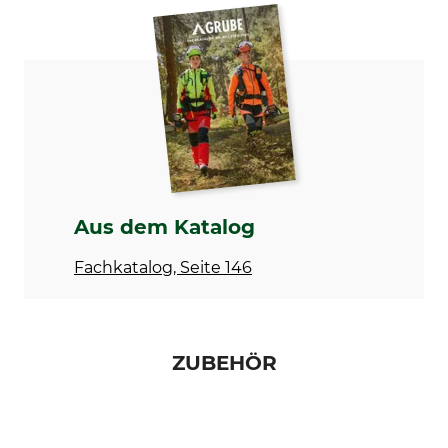
Teilung
Treibgliedstärke/Nutbreite
3/8"
1,5 mm
Besondere Ausführung
Niete Umlenkstern
X-Tough
6
Nutbreite in Zoll
Zähne Umlenkstern
0,058 "
11
Ausführung
Schienentyp
Vollstahlschiene
Vollstahlschiene mit
Aus dem Katalog
wechselbarem Kopfstück
Fachkatalog, Seite 146
Marke
Sägenmarke
Husqvarna
Dolmar
Husqvarna
Sägenmodell
Produkttyp
ZUBEHÖR
Dolmar PS 500
Führungsschiene
Dolmar PS 5000
Dolmar PS 5105