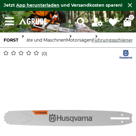
Jetzt
App herunterladen
und Versandkosten sparen!
0
FORST
Geräte und Maschinen
Motorsägen
Führungsschienen
0