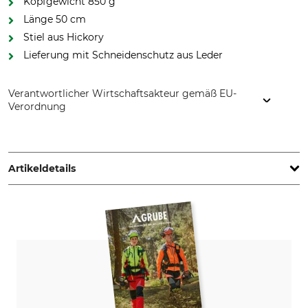
Kopfgewicht 850 g
Länge 50 cm
Stiel aus Hickory
Lieferung mit Schneidenschutz aus Leder
Verantwortlicher Wirtschaftsakteur gemäß EU-
Verordnung
Hultafors Group AB, J A Wettergrens gata 7, 421 30
Göteborg, Sweden, www.hultaforsgroup.com
Artikeldetails
Marke
Produkttyp
Hultafors
Jagdaxt
Modellbezeichnung
Herstellung
Ekelund
Made in Sweden
Holzart
Kopfgewicht
Hickory
850 g