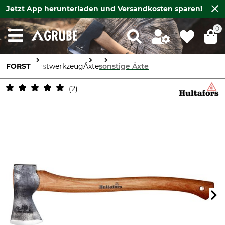
Jetzt
App herunterladen
und Versandkosten sparen!
0
FORST
Forstwerkzeug
Äxte
sonstige Äxte
2