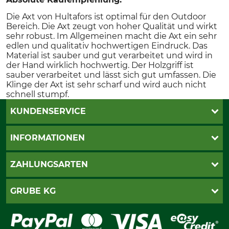
Die Axt von Hultafors ist optimal für den Outdoor
Bereich. Die Axt zeugt von hoher Qualität und wirkt
sehr robust. Im Allgemeinen macht die Axt ein sehr
edlen und qualitativ hochwertigen Eindruck. Das
Material ist sauber und gut verarbeitet und wird in
der Hand wirklich hochwertig. Der Holzgriff ist
sauber verarbeitet und lässt sich gut umfassen. Die
Klinge der Axt ist sehr scharf und wird auch nicht
schnell stumpf.
KUNDENSERVICE
Live-Shopping
INFORMATIONEN
Katalogbestellung
Newsletter-Anmeldung
AGB
ZAHLUNGSARTEN
Kontakt
Impressum
Gewährleistung/Kostenvoranschlag
Datenschutz
PayPal
GRUBE KG
Seilwindenprüfung
Barrierefreiheit
Kreditkarte
Fragen und Antworten
Lieferung
Bankeinzug
Leitbild
Cookie-Einstellungen
Bestellung widerrufen
Ratenkauf
Karriere