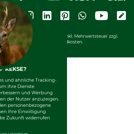
Widerrufsbelehrung
Rechnung
Termine
Widerrufsformular
Vorkasse
Ladengeschäft
Kostenloser Rückversand
Motorgeräteshop
Nachhaltigkeit
Über uns
Entsorgung und Umwelt
Community
Alle Preise in Euro und inkl. Mehrwertsteuer zzgl.
Datenschutz Print
International
Versandkosten.
Kooperationen
F KEKSE?
es und ähnliche Tracking-
um ihre Dienste
 verbessern und Werbung
en der Nutzer anzuzeigen.
erden personenbezogene
nen Ihre Einwilligung
die Zukunft widerrufen
rung
Impressum