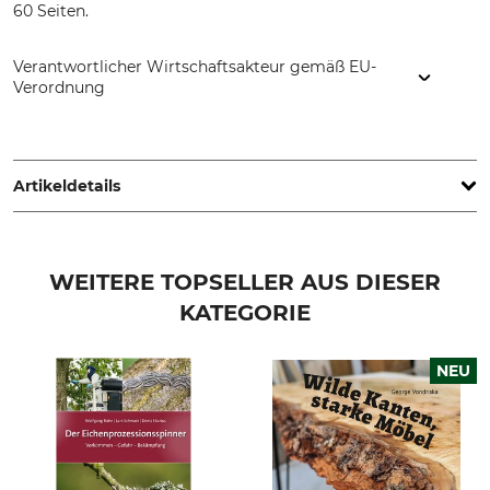
60 Seiten.
Verantwortlicher Wirtschaftsakteur gemäß EU-
Verordnung
ökobuch Verlag GmbH, Königstr. 43, 26180 Rastede,
Germany, www.oekobuch.de
Artikeldetails
Auflage
Seitenanzahl
5. Auflage
60
WEITERE TOPSELLER AUS DIESER
KATEGORIE
ISBN
Einband
978-3-936896-38-1
gebunden
NEU
Sprache
Produkttyp
Deutsch
Buch
Modellbezeichnung
Herstellung
Hütten von Kindern selbst
Made in Germany