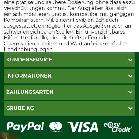
eine präzise und saubere Dosierung, ohne dass es zu
Verschüttungen kommt. Der Ausgießer lässt sich
einfach montieren und ist kompatibel mit gängigen
Kombikanistern. Mit einem flexiblen Schlauch
ausgestattet, ermöglicht er das Ausgießen auch an
schwer erreichbaren Stellen. Ein unverzichtbares
Hilfsmittel für alle, die mit Kraftstoffen oder
Chemikalien arbeiten und Wert auf eine einfache
Handhabung legen.
KUNDENSERVICE
Live-Shopping
INFORMATIONEN
Katalogbestellung
Newsletter-Anmeldung
AGB
ZAHLUNGSARTEN
Kontakt
Impressum
Gewährleistung/Kostenvoranschlag
Datenschutz
PayPal
GRUBE KG
Seilwindenprüfung
Barrierefreiheit
Kreditkarte
Fragen und Antworten
Lieferung
Bankeinzug
Leitbild
Cookie-Einstellungen
Bestellung widerrufen
Ratenkauf
Karriere
Widerrufsbelehrung
Rechnung
Termine