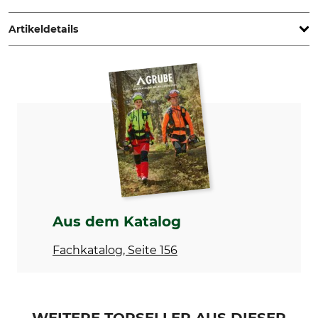
6 , 71636 Ludwigsburg, Germany, www.huenersdorff.de
Artikeldetails
Marke
Produkttyp
Hünersdorff
Ausgießer
Modellbezeichnung
Herstellung
für Kombi-Kanister
Made in Germany
Aus dem Katalog
Fachkatalog, Seite 156