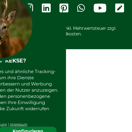
Widerrufsformular
Vorkasse
Ladengeschäft
Kostenloser Rückversand
Motorgeräteshop
Nachhaltigkeit
Über uns
Entsorgung und Umwelt
Community
Alle Preise in Euro und inkl. Mehrwertsteuer zzgl.
Datenschutz Print
International
Versandkosten.
Kooperationen
F KEKSE?
es und ähnliche Tracking-
um ihre Dienste
 verbessern und Werbung
en der Nutzer anzuzeigen.
erden personenbezogene
nen Ihre Einwilligung
die Zukunft widerrufen
rung
Impressum
Konfigurieren