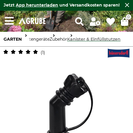
Jetzt
App herunterladen
und Versandkosten sparen!
0
GARTEN
Gartengeräte
Zubehör
Kanister & Einfüllstutzen
1