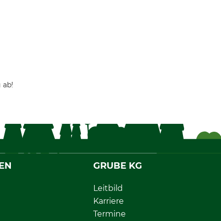
 ab!
EN
GRUBE KG
Leitbild
Karriere
Termine