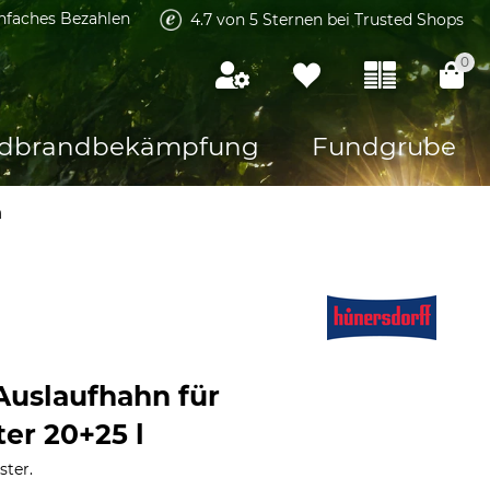
infaches Bezahlen
4.7 von 5 Sternen bei Trusted Shops
0
dbrandbekämpfung
Fundgrube
n
Auslaufhahn für
er 20+25 l
ster.