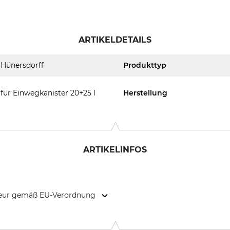
ARTIKELDETAILS
Hünersdorff
Produkttyp
für Einwegkanister 20+25 l
Herstellung
ARTIKELINFOS
kteur gemäß EU-Verordnung
rarbeitung, Eisenbahnstr. 6 , 71636 Ludwigsburg, Germany, ww