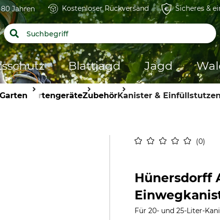
Kostenloser Rückversand
Sicheres & e
t 80 Jahren
tsschutz
Blattjagd
Jagd
Wal
Garten
Gartengeräte
Zubehör
Kanister & Einfüllstutze
0
Hünersdorff 
Einwegkanist
Für 20- und 25-Liter-Kani