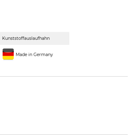
Kunststoffauslaufhahn
Made in Germany
w.huenersdorff.de