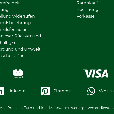
erefreiheit
Ratenkauf
rung
Rechnung
llung widerrufen
Vorkasse
rrufsbelehrung
rrufsformular
enloser Rückversand
altigkeit
orgung und Umwelt
nschutz Print
LinkedIn
Pinterest
Whats
Alle Preise in Euro und inkl. Mehrwertsteuer zzgl. Versandkosten