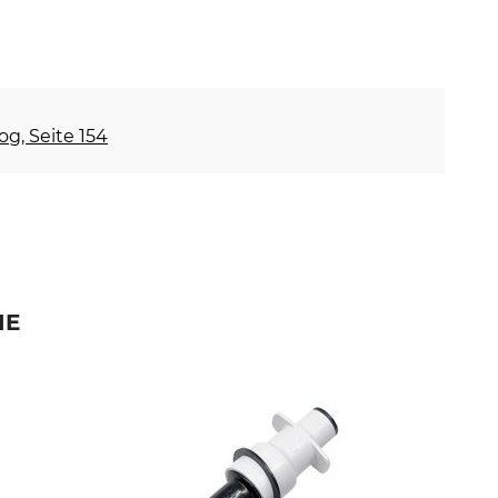
og, Seite 154
IE