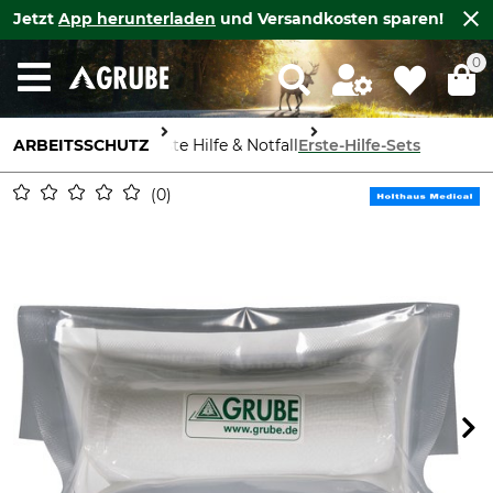
Jetzt
App herunterladen
und Versandkosten sparen!
0
ARBEITSSCHUTZ
Erste Hilfe & Notfall
Erste-Hilfe-Sets
0