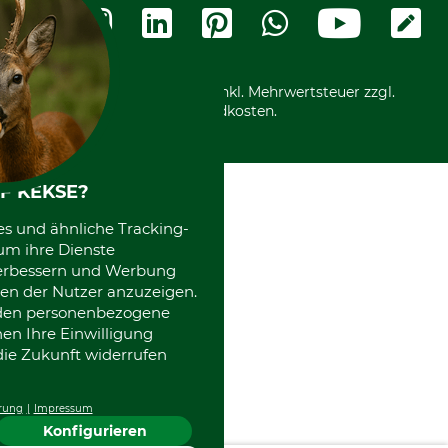
Widerrufsformular
Vorkasse
Ladengeschäft
Kostenloser Rückversand
Motorgeräteshop
Nachhaltigkeit
Über uns
Entsorgung und Umwelt
Community
Alle Preise in Euro und inkl. Mehrwertsteuer zzgl.
Datenschutz Print
International
Versandkosten.
Kooperationen
F KEKSE?
es und ähnliche Tracking-
um ihre Dienste
 verbessern und Werbung
en der Nutzer anzuzeigen.
erden personenbezogene
nen Ihre Einwilligung
die Zukunft widerrufen
rung
Impressum
Konfigurieren