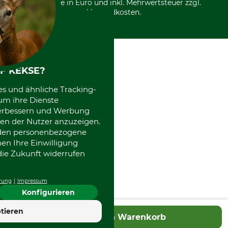
Alle Preise in Euro und inkl. Mehrwertsteuer zzgl.
Datenschutz Print
International
Versandkosten.
Kooperationen
F KEKSE?
es und ähnliche Tracking-
um ihre Dienste
 verbessern und Werbung
en der Nutzer anzuzeigen.
erden personenbezogene
nen Ihre Einwilligung
die Zukunft widerrufen
rung
Impressum
Konfigurieren
tieren
In den Warenkorb