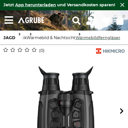
Jetzt
App herunterladen
und Versandkosten sparen!
0
JAGD
Optik
Wärmebild & Nachtsicht
Wärmebildferngläser
0