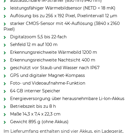
austauschbare IR-Strahler (850 nm/940 nm)
leistungsfähiger Wärmebildsensor (NETD < 18 mK)
Auflösung bis zu 256 x 192 Pixel, Pixelintervall 12 µm
starker CMOS-Sensor mit 4K-Auflösung (3840 x 2160
Pixel)
Digitalzoom 5,5 bis 22-fach
Sehfeld 12 m auf 100 m
Erkennungsreichweite Wärmebild 1200 m
Erkennungsreichweite Nachtsicht 400 m
geschützt vor Staub und Wasser nach IP67
GPS und digitaler Magnet-Kompass
Foto- und Videoaufnahme-Funktion
64 GB interner Speicher
Energieversorgung über herausnehmbare Li-Ion-Akkus
Betriebszeit bis zu 8 h
Maße 14,3 x 7,4 x 22,3 cm
Gewicht 895 g (ohne Akkus)
Im Lieferumfang enthalten sind vier Akkus, ein Ladegerät,