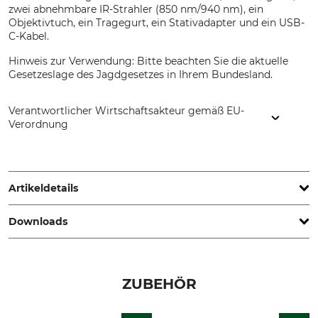
zwei abnehmbare IR-Strahler (850 nm/940 nm), ein
Objektivtuch, ein Tragegurt, ein Stativadapter und ein USB-
C-Kabel.
Hinweis zur Verwendung: Bitte beachten Sie die aktuelle
Gesetzeslage des Jagdgesetzes in Ihrem Bundesland.
Verantwortlicher Wirtschaftsakteur gemäß EU-
Verordnung
Huntivity Group GmbH, Lingener Str. 32, 49584 Fürstenau,
Germany, www.huntivity-group.com
Artikeldetails
Downloads
Akku/Batterie enthalten
Display
Ja
OLED
Bedienungsanleitung | Manual_Hikmicro-Habrok-4K-2-0_467431_intl_16092025.pdf
IP-Schutzart
Einsatzschwerpunkt
ZUBEHÖR
IP67
Feld
Wald