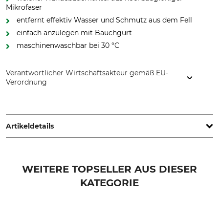
Mikrofaser
entfernt effektiv Wasser und Schmutz aus dem Fell
einfach anzulegen mit Bauchgurt
maschinenwaschbar bei 30 °C
Verantwortlicher Wirtschaftsakteur gemäß EU-
Verordnung
Grube KG, Hützeler Damm 38, 29646 Bispingen, Germany,
www.grube.de
Artikeldetails
Marke
Modellbezeichnung
Henry Wag
Mikrofaser-
WEITERE TOPSELLER AUS DIESER
Hundebademantel
KATEGORIE
Farbe
anthrazit-grau