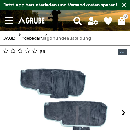
Jetzt
App herunterladen
und Versandkosten sparen!
0
JAGD
Hundebedarf
Jagdhundeausbildung
0