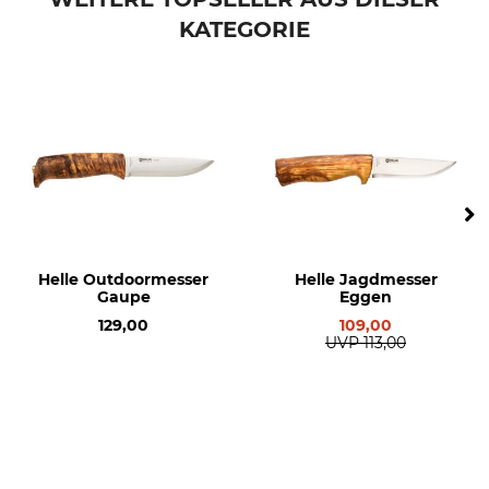
KATEGORIE
Rostfrei
Klingenlänge
Ja
12,3 cm
Klingenstärke
Marke
3,2 mm
Helle-Norway
Produkttyp
Modellbezeichnung
Outdoormesser
GT
Herstellung
Länge
Made in Norway
24,7 cm
Helle Outdoormesser
Helle Jagdmesser
Gaupe
Eggen
Gewicht
202 g
129,00
109,00
UVP
113,00