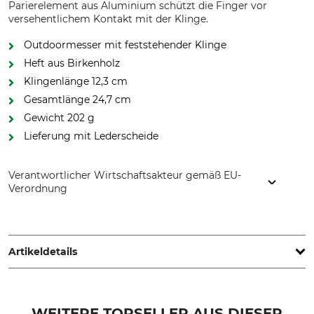
Parierelement aus Aluminium schützt die Finger vor
versehentlichem Kontakt mit der Klinge.
Outdoormesser mit feststehender Klinge
Heft aus Birkenholz
Klingenlänge 12,3 cm
Gesamtlänge 24,7 cm
Gewicht 202 g
Lieferung mit Lederscheide
Verantwortlicher Wirtschaftsakteur gemäß EU-
Verordnung
Helle Fabrikker AS, Holmedalsvegen 14, 06982 Holmedal,
Norway, www.helle.com
Artikeldetails
Stahlart
Griffmaterial
14C28N
Birkenholz
WEITERE TOPSELLER AUS DIESER