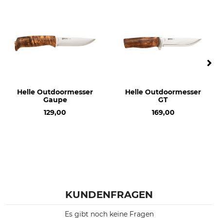
Klingenstärke
Marke
2,9 mm
Helle-Norway
Produkttyp
Modellbezeichnung
Jagdmesser
Eggen
Herstellung
Länge
Made in Norway
21,1 cm
Helle Outdoormesser
Helle Outdoormesser
Gaupe
GT
Gewicht
150 g
129,00
169,00
KUNDENFRAGEN
Es gibt noch keine Fragen