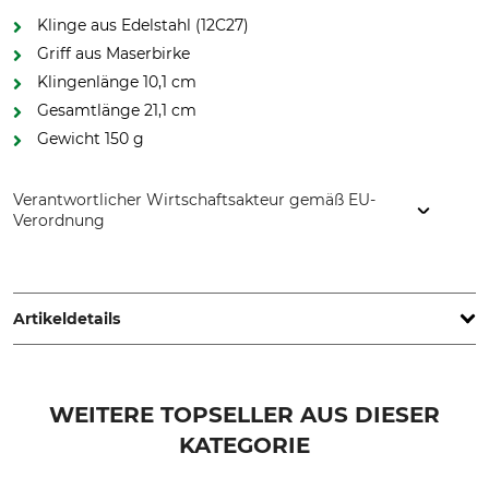
Klinge aus Edelstahl (12C27)
Griff aus Maserbirke
Klingenlänge 10,1 cm
Gesamtlänge 21,1 cm
Gewicht 150 g
Verantwortlicher Wirtschaftsakteur gemäß EU-
Verordnung
Helle Fabrikker AS, Holmedalsvegen 14, 06982 Holmedal,
Norway, www.helle.com
Artikeldetails
Stahlart
Griffmaterial
12C27
Birkenholz
WEITERE TOPSELLER AUS DIESER
KATEGORIE
Rostfrei
Klingenlänge
Ja
10,1 cm